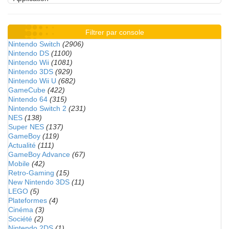
Filtrer par console
Nintendo Switch
(2906)
Nintendo DS
(1100)
Nintendo Wii
(1081)
Nintendo 3DS
(929)
Nintendo Wii U
(682)
GameCube
(422)
Nintendo 64
(315)
Nintendo Switch 2
(231)
NES
(138)
Super NES
(137)
GameBoy
(119)
Actualité
(111)
GameBoy Advance
(67)
Mobile
(42)
Retro-Gaming
(15)
New Nintendo 3DS
(11)
LEGO
(5)
Plateformes
(4)
Cinéma
(3)
Société
(2)
Nintendo 2DS
(1)