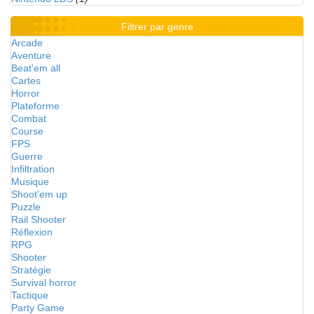
Filtrer par genre
Arcade
Aventure
Beat'em all
Cartes
Horror
Plateforme
Combat
Course
FPS
Guerre
Infiltration
Musique
Shoot'em up
Puzzle
Rail Shooter
Réflexion
RPG
Shooter
Stratégie
Survival horror
Tactique
Party Game