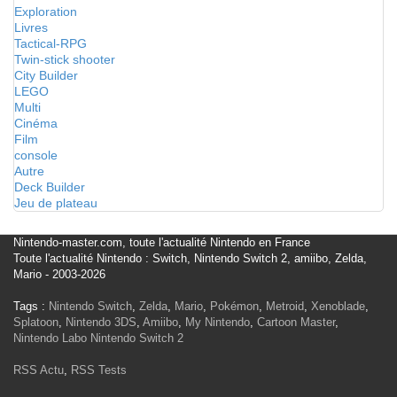
Exploration
Livres
Tactical-RPG
Twin-stick shooter
City Builder
LEGO
Multi
Cinéma
Film
console
Autre
Deck Builder
Jeu de plateau
Nintendo-master.com, toute l'actualité Nintendo en France
Toute l'actualité Nintendo : Switch, Nintendo Switch 2, amiibo, Zelda,
Mario - 2003-2026
Tags :
Nintendo Switch
,
Zelda
,
Mario
,
Pokémon
,
Metroid
,
Xenoblade
,
Splatoon
,
Nintendo 3DS
,
Amiibo
,
My Nintendo
,
Cartoon Master
,
Nintendo Labo
Nintendo Switch 2
RSS Actu
,
RSS Tests