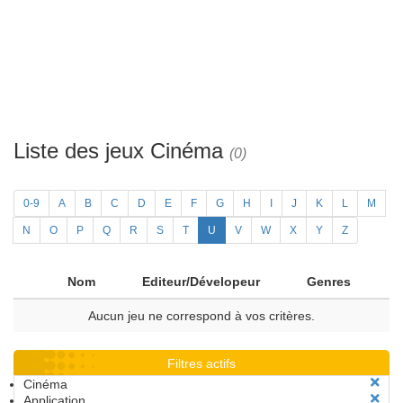
Liste des jeux Cinéma
(0)
0-9
A
B
C
D
E
F
G
H
I
J
K
L
M
N
O
P
Q
R
S
T
U
V
W
X
Y
Z
Nom
Editeur/Dévelopeur
Genres
Aucun jeu ne correspond à vos critères.
Filtres actifs
Cinéma
Application