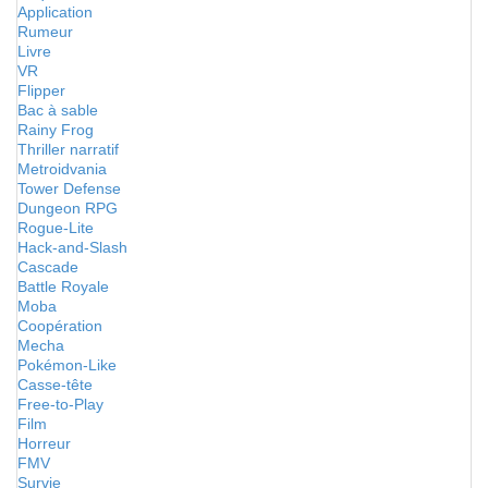
Application
Rumeur
Livre
VR
Flipper
Bac à sable
Rainy Frog
Thriller narratif
Metroidvania
Tower Defense
Dungeon RPG
Rogue-Lite
Hack-and-Slash
Cascade
Battle Royale
Moba
Coopération
Mecha
Pokémon-Like
Casse-tête
Free-to-Play
Film
Horreur
FMV
Survie