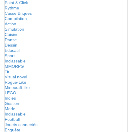
Point & Click
Rythme
Casse Briques
Compilation
Action
Simulation
Cuisine
Danse
Dessin
Educatif
Sport
Inclassable
MMORPG
Tir
Visual novel
Rogue-Like
Minecraft-like
LEGO
Indies
Gestion
Mode
Inclassable
Football
Jouets connectés
Enquête