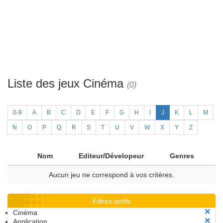
Liste des jeux Cinéma
(0)
0-9
A
B
C
D
E
F
G
H
I
J
K
L
M
N
O
P
Q
R
S
T
U
V
W
X
Y
Z
Nom
Editeur/Dévelopeur
Genres
Aucun jeu ne correspond à vos critères.
Filtres actifs
Cinéma
Application