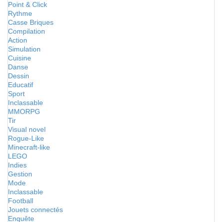
Point & Click
Rythme
Casse Briques
Compilation
Action
Simulation
Cuisine
Danse
Dessin
Educatif
Sport
Inclassable
MMORPG
Tir
Visual novel
Rogue-Like
Minecraft-like
LEGO
Indies
Gestion
Mode
Inclassable
Football
Jouets connectés
Enquête