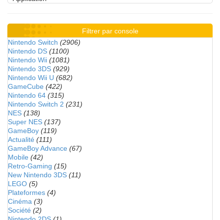
Filtrer par console
Nintendo Switch
(2906)
Nintendo DS
(1100)
Nintendo Wii
(1081)
Nintendo 3DS
(929)
Nintendo Wii U
(682)
GameCube
(422)
Nintendo 64
(315)
Nintendo Switch 2
(231)
NES
(138)
Super NES
(137)
GameBoy
(119)
Actualité
(111)
GameBoy Advance
(67)
Mobile
(42)
Retro-Gaming
(15)
New Nintendo 3DS
(11)
LEGO
(5)
Plateformes
(4)
Cinéma
(3)
Société
(2)
Nintendo 2DS
(1)