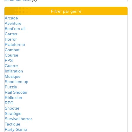
Filtrer par genre
Arcade
Aventure
Beat'em all
Cartes
Horror
Plateforme
Combat
Course
FPS
Guerre
Infiltration
Musique
Shoot'em up
Puzzle
Rail Shooter
Réflexion
RPG
Shooter
Stratégie
Survival horror
Tactique
Party Game