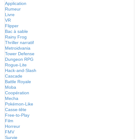
Application
Rumeur
Livre
VR
Flipper
Bac à sable
Rainy Frog
Thriller narratif
Metroidvania
Tower Defense
Dungeon RPG
Rogue-Lite
Hack-and-Slash
Cascade
Battle Royale
Moba
Coopération
Mecha
Pokémon-Like
Casse-tête
Free-to-Play
Film
Horreur
FMV
Survie