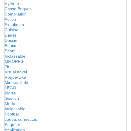
Rythme
Casse Briques
Compilation
Action
Simulation
Cuisine
Danse
Dessin
Educatif
Sport
Inclassable
MMORPG
Tir
Visual novel
Rogue-Like
Minecraft-like
LEGO
Indies
Gestion
Mode
Inclassable
Football
Jouets connectés
Enquête
Application