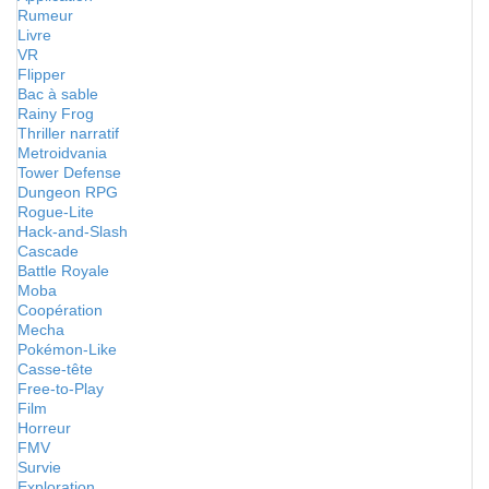
Rumeur
Livre
VR
Flipper
Bac à sable
Rainy Frog
Thriller narratif
Metroidvania
Tower Defense
Dungeon RPG
Rogue-Lite
Hack-and-Slash
Cascade
Battle Royale
Moba
Coopération
Mecha
Pokémon-Like
Casse-tête
Free-to-Play
Film
Horreur
FMV
Survie
Exploration