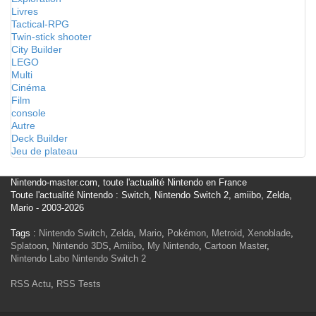
Livres
Tactical-RPG
Twin-stick shooter
City Builder
LEGO
Multi
Cinéma
Film
console
Autre
Deck Builder
Jeu de plateau
Nintendo-master.com, toute l'actualité Nintendo en France
Toute l'actualité Nintendo : Switch, Nintendo Switch 2, amiibo, Zelda,
Mario - 2003-2026
Tags :
Nintendo Switch
,
Zelda
,
Mario
,
Pokémon
,
Metroid
,
Xenoblade
,
Splatoon
,
Nintendo 3DS
,
Amiibo
,
My Nintendo
,
Cartoon Master
,
Nintendo Labo
Nintendo Switch 2
RSS Actu
,
RSS Tests