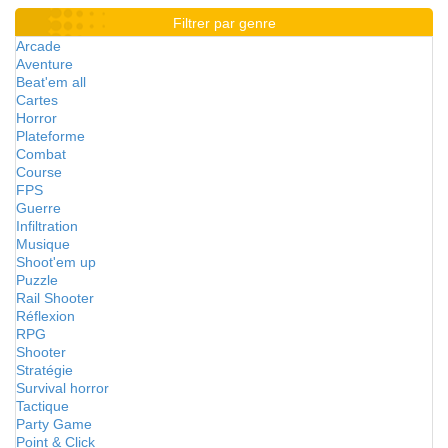
Filtrer par genre
Arcade
Aventure
Beat'em all
Cartes
Horror
Plateforme
Combat
Course
FPS
Guerre
Infiltration
Musique
Shoot'em up
Puzzle
Rail Shooter
Réflexion
RPG
Shooter
Stratégie
Survival horror
Tactique
Party Game
Point & Click