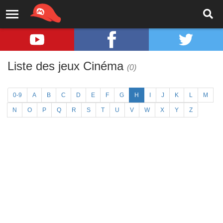
Liste des jeux Cinéma
(0)
0-9
A
B
C
D
E
F
G
H
I
J
K
L
M
N
O
P
Q
R
S
T
U
V
W
X
Y
Z