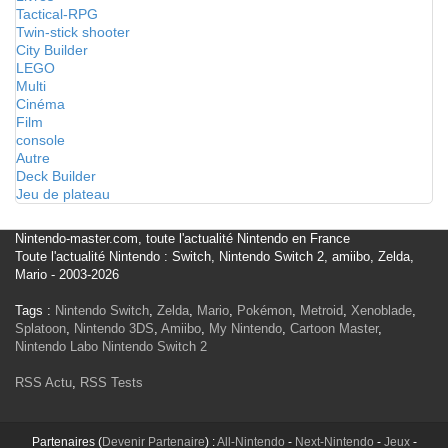
Tactical-RPG
Twin-stick shooter
City Builder
LEGO
Multi
Cinéma
Film
console
Autre
Deck Builder
Jeu de plateau
Nintendo-master.com, toute l'actualité Nintendo en France
Toute l'actualité Nintendo : Switch, Nintendo Switch 2, amiibo, Zelda,
Mario - 2003-2026
Tags :
Nintendo Switch
,
Zelda
,
Mario
,
Pokémon
,
Metroid
,
Xenoblade
,
Splatoon
,
Nintendo 3DS
,
Amiibo
,
My Nintendo
,
Cartoon Master
,
Nintendo Labo
Nintendo Switch 2
RSS Actu
,
RSS Tests
Partenaires (
Devenir Partenaire
) :
All-Nintendo
-
Next-Nintendo
-
Jeux
-