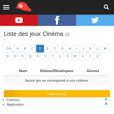
Liste des jeux Cinéma
(0)
0-9
A
B
C
D
E
F
G
H
I
J
K
L
M
N
O
P
Q
R
S
T
U
V
W
X
Y
Z
Nom
Editeur/Dévelopeur
Genres
Aucun jeu ne correspond à vos critères.
Filtres actifs
Cinéma
Application