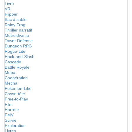
Livre
VR
Flipper
Bac à sable
Rainy Frog
Thriller narratif
Metroidvania
Tower Defense
Dungeon RPG
Rogue-Lite
Hack-and-Slash
Cascade
Battle Royale
Moba
Coopération
Mecha
Pokémon-Like
Casse-tête
Free-to-Play
Film
Horreur
FMV
Survie
Exploration
Livres