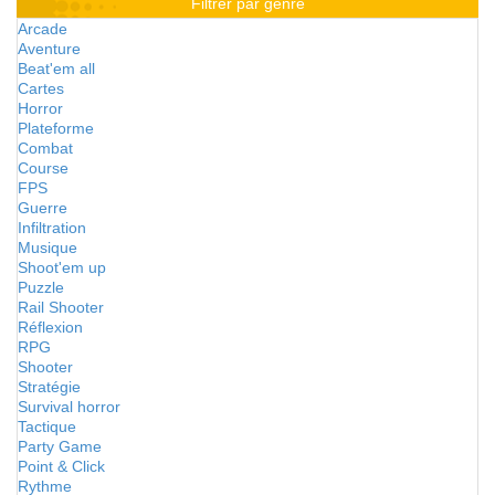
Filtrer par genre
Arcade
Aventure
Beat'em all
Cartes
Horror
Plateforme
Combat
Course
FPS
Guerre
Infiltration
Musique
Shoot'em up
Puzzle
Rail Shooter
Réflexion
RPG
Shooter
Stratégie
Survival horror
Tactique
Party Game
Point & Click
Rythme