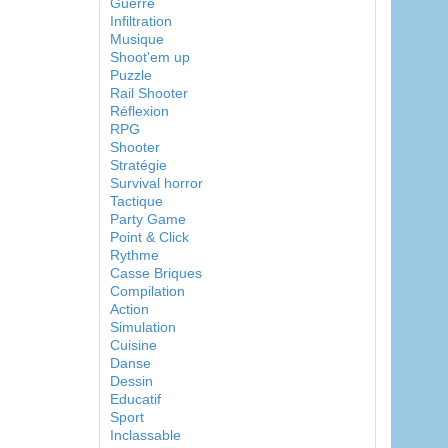
Guerre
Infiltration
Musique
Shoot'em up
Puzzle
Rail Shooter
Réflexion
RPG
Shooter
Stratégie
Survival horror
Tactique
Party Game
Point & Click
Rythme
Casse Briques
Compilation
Action
Simulation
Cuisine
Danse
Dessin
Educatif
Sport
Inclassable