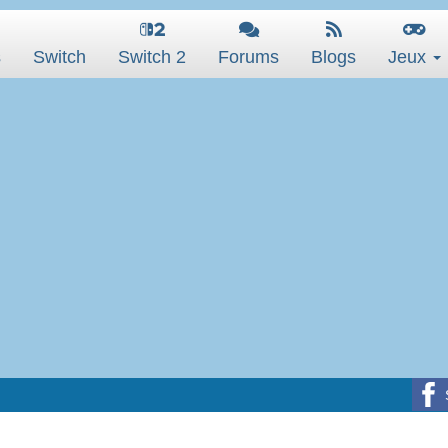
s
Switch
Switch 2
Forums
Blogs
Jeux