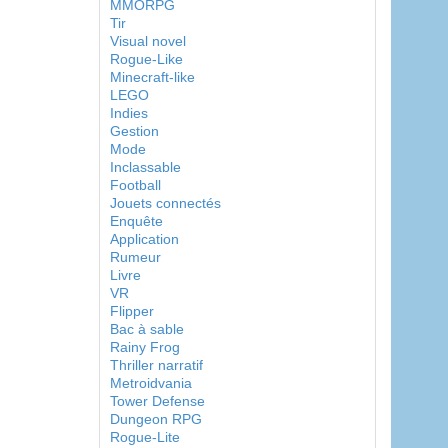
MMORPG
Tir
Visual novel
Rogue-Like
Minecraft-like
LEGO
Indies
Gestion
Mode
Inclassable
Football
Jouets connectés
Enquête
Application
Rumeur
Livre
VR
Flipper
Bac à sable
Rainy Frog
Thriller narratif
Metroidvania
Tower Defense
Dungeon RPG
Rogue-Lite