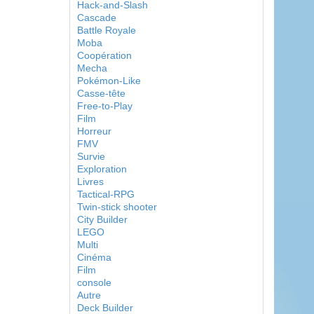
Hack-and-Slash
Cascade
Battle Royale
Moba
Coopération
Mecha
Pokémon-Like
Casse-tête
Free-to-Play
Film
Horreur
FMV
Survie
Exploration
Livres
Tactical-RPG
Twin-stick shooter
City Builder
LEGO
Multi
Cinéma
Film
console
Autre
Deck Builder