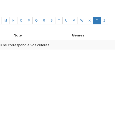
M
N
O
P
Q
R
S
T
U
V
W
X
Y
Z
Note
Genres
u ne correspond à vos critères.