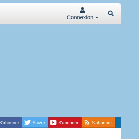
Connexion
S'abonner
Suivre
S'abonner
S'abonner