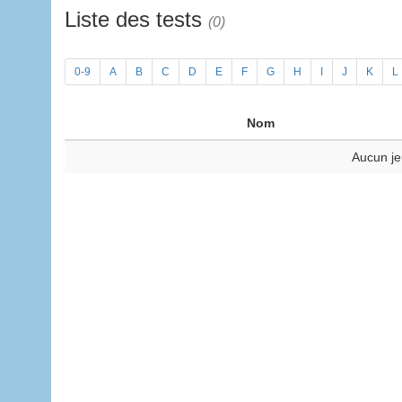
Liste des tests
(0)
0-9
A
B
C
D
E
F
G
H
I
J
K
L
Nom
Aucun je