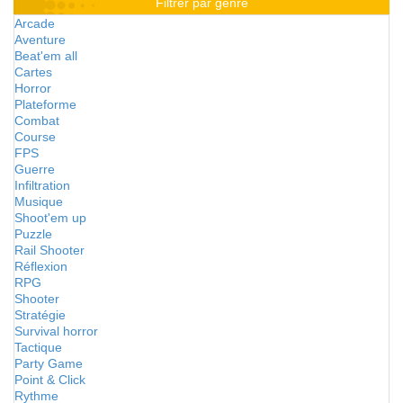
Filtrer par genre
Arcade
Aventure
Beat'em all
Cartes
Horror
Plateforme
Combat
Course
FPS
Guerre
Infiltration
Musique
Shoot'em up
Puzzle
Rail Shooter
Réflexion
RPG
Shooter
Stratégie
Survival horror
Tactique
Party Game
Point & Click
Rythme