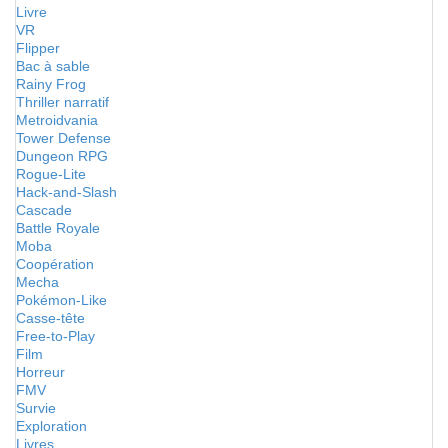
Livre
VR
Flipper
Bac à sable
Rainy Frog
Thriller narratif
Metroidvania
Tower Defense
Dungeon RPG
Rogue-Lite
Hack-and-Slash
Cascade
Battle Royale
Moba
Coopération
Mecha
Pokémon-Like
Casse-tête
Free-to-Play
Film
Horreur
FMV
Survie
Exploration
Livres