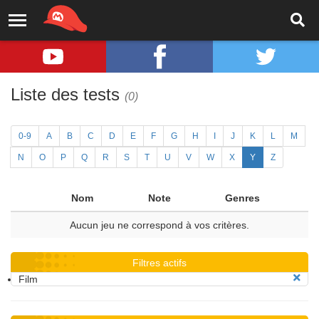
Liste des tests
(0)
0-9
A
B
C
D
E
F
G
H
I
J
K
L
M
N
O
P
Q
R
S
T
U
V
W
X
Y
Z
Nom
Note
Genres
Aucun jeu ne correspond à vos critères.
Filtres actifs
Film