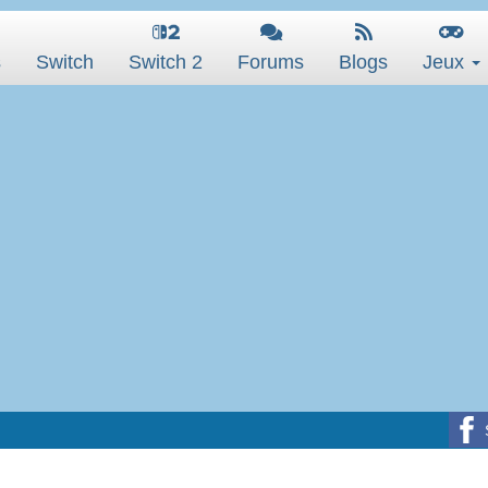
s
Switch
Switch 2
Forums
Blogs
Jeux