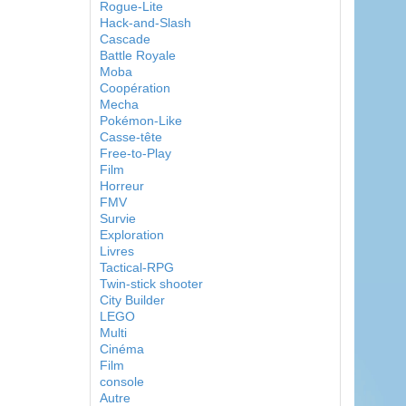
Rogue-Lite
Hack-and-Slash
Cascade
Battle Royale
Moba
Coopération
Mecha
Pokémon-Like
Casse-tête
Free-to-Play
Film
Horreur
FMV
Survie
Exploration
Livres
Tactical-RPG
Twin-stick shooter
City Builder
LEGO
Multi
Cinéma
Film
console
Autre