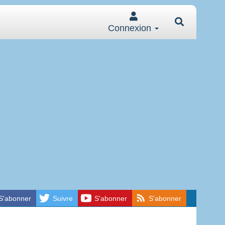
Connexion
S'abonner
Suivre
S'abonner
S'abonner