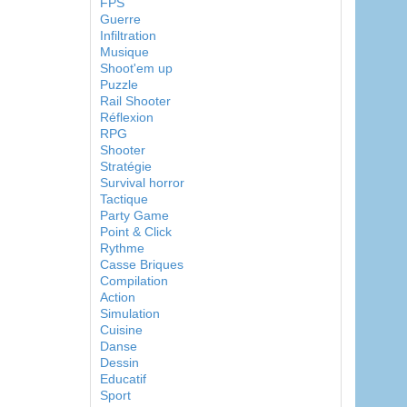
FPS
Guerre
Infiltration
Musique
Shoot'em up
Puzzle
Rail Shooter
Réflexion
RPG
Shooter
Stratégie
Survival horror
Tactique
Party Game
Point & Click
Rythme
Casse Briques
Compilation
Action
Simulation
Cuisine
Danse
Dessin
Educatif
Sport