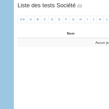
Liste des tests Société
(0)
0-9
A
B
C
D
E
F
G
H
I
J
K
L
Nom
Aucun je