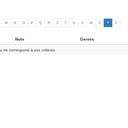
M
N
O
P
Q
R
S
T
U
V
W
X
Y
Z
Note
Genres
u ne correspond à vos critères.