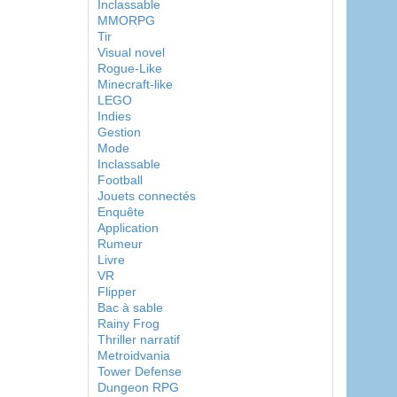
Inclassable
MMORPG
Tir
Visual novel
Rogue-Like
Minecraft-like
LEGO
Indies
Gestion
Mode
Inclassable
Football
Jouets connectés
Enquête
Application
Rumeur
Livre
VR
Flipper
Bac à sable
Rainy Frog
Thriller narratif
Metroidvania
Tower Defense
Dungeon RPG