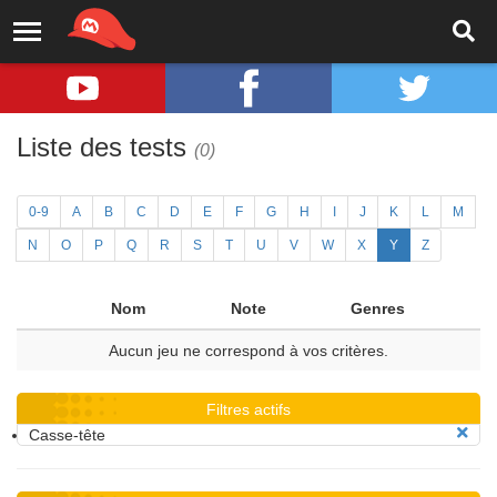
Liste des tests
(0)
0-9
A
B
C
D
E
F
G
H
I
J
K
L
M
N
O
P
Q
R
S
T
U
V
W
X
Y
Z
Nom
Note
Genres
Aucun jeu ne correspond à vos critères.
Filtres actifs
Casse-tête