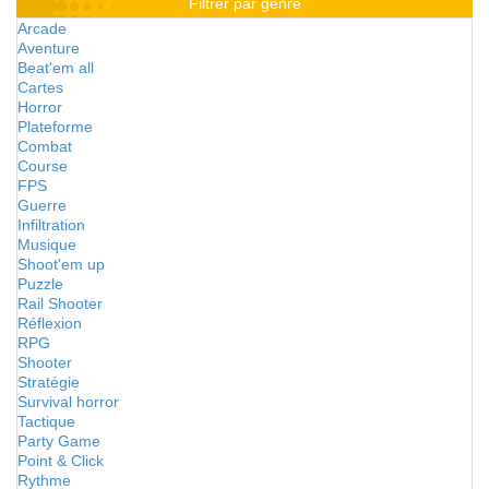
Filtrer par genre
Arcade
Aventure
Beat'em all
Cartes
Horror
Plateforme
Combat
Course
FPS
Guerre
Infiltration
Musique
Shoot'em up
Puzzle
Rail Shooter
Réflexion
RPG
Shooter
Stratégie
Survival horror
Tactique
Party Game
Point & Click
Rythme