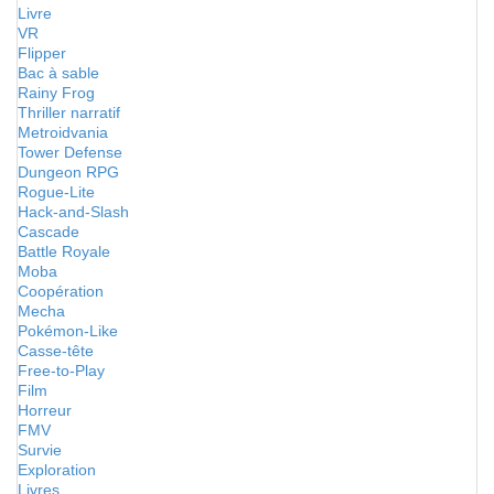
Livre
VR
Flipper
Bac à sable
Rainy Frog
Thriller narratif
Metroidvania
Tower Defense
Dungeon RPG
Rogue-Lite
Hack-and-Slash
Cascade
Battle Royale
Moba
Coopération
Mecha
Pokémon-Like
Casse-tête
Free-to-Play
Film
Horreur
FMV
Survie
Exploration
Livres