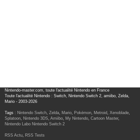
Nintendo-master.com, toute l'actualité Nintendo en France
Toute l'actualité Nintendo : Switch, Nintendo Switch 2, amiibo, Zelda,
Mario - 2003-2026
Tags :
Nintendo Switch
,
Zelda
,
Mario
,
Pokémon
,
Metroid
,
Xenoblade
,
Splatoon
,
Nintendo 3DS
,
Amiibo
,
My Nintendo
,
Cartoon Master
,
Nintendo Labo
Nintendo Switch 2
RSS Actu
,
RSS Tests