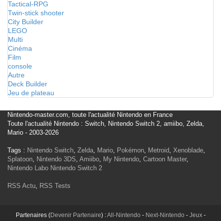
Tactical-RPG
Twin-stick shooter
City Builder
LEGO
Multi
Cinéma
Film
console
Autre
Deck Builder
Jeu de plateau
Nintendo-master.com, toute l'actualité Nintendo en France
Toute l'actualité Nintendo : Switch, Nintendo Switch 2, amiibo, Zelda,
Mario - 2003-2026
Tags :
Nintendo Switch
,
Zelda
,
Mario
,
Pokémon
,
Metroid
,
Xenoblade
,
Splatoon
,
Nintendo 3DS
,
Amiibo
,
My Nintendo
,
Cartoon Master
,
Nintendo Labo
Nintendo Switch 2
RSS Actu
,
RSS Tests
Partenaires (
Devenir Partenaire
) :
All-Nintendo
-
Next-Nintendo
-
Jeux
-