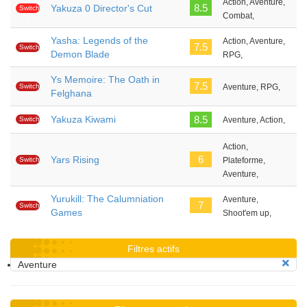
Action, Aventure,
8.5
Yakuza 0 Director's Cut
Switch
Combat,
2
Yasha: Legends of the
Action, Aventure,
7.5
Switch
Demon Blade
RPG,
Ys Memoire: The Oath in
7.5
Switch
Aventure, RPG,
Felghana
Yakuza Kiwami
8.5
Switch
Aventure, Action,
Action,
6
Yars Rising
Switch
Plateforme,
Aventure,
Yurukill: The Calumniation
Aventure,
7
Switch
Games
Shoot'em up,
Filtres actifs
Aventure