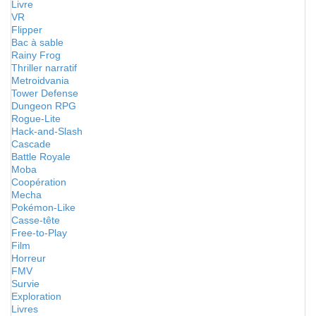
Livre
VR
Flipper
Bac à sable
Rainy Frog
Thriller narratif
Metroidvania
Tower Defense
Dungeon RPG
Rogue-Lite
Hack-and-Slash
Cascade
Battle Royale
Moba
Coopération
Mecha
Pokémon-Like
Casse-tête
Free-to-Play
Film
Horreur
FMV
Survie
Exploration
Livres