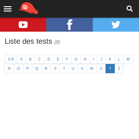
Liste des tests
(8)
0-9
A
B
C
D
E
F
G
H
I
J
K
L
M
N
O
P
Q
R
S
T
U
V
W
X
Y
Z