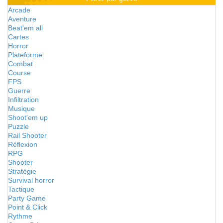
Arcade
Aventure
Beat'em all
Cartes
Horror
Plateforme
Combat
Course
FPS
Guerre
Infiltration
Musique
Shoot'em up
Puzzle
Rail Shooter
Réflexion
RPG
Shooter
Stratégie
Survival horror
Tactique
Party Game
Point & Click
Rythme