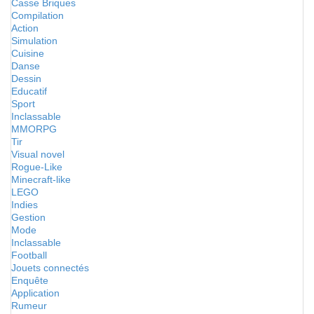
Casse Briques
Compilation
Action
Simulation
Cuisine
Danse
Dessin
Educatif
Sport
Inclassable
MMORPG
Tir
Visual novel
Rogue-Like
Minecraft-like
LEGO
Indies
Gestion
Mode
Inclassable
Football
Jouets connectés
Enquête
Application
Rumeur