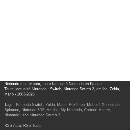
Nintendo-master.com, toute l'actualité Nintendo en France
Toute l'actualité Nintendo : Switch, Nintendo Switch 2, amiibo, Zelda,
Mario - 2003-2026
Tags :
Nintendo Switch
,
Zelda
,
Mario
,
Pokémon
,
Metroid
,
Xenoblade
,
Splatoon
,
Nintendo 3DS
,
Amiibo
,
My Nintendo
,
Cartoon Master
,
Nintendo Labo
Nintendo Switch 2
RSS Actu
,
RSS Tests