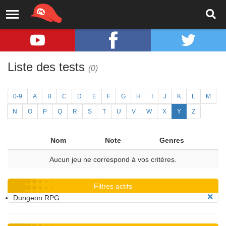
Liste des tests
(0)
0-9
A
B
C
D
E
F
G
H
I
J
K
L
M
N
O
P
Q
R
S
T
U
V
W
X
Y
Z
Nom
Note
Genres
Aucun jeu ne correspond à vos critères.
Filtres actifs
Dungeon RPG