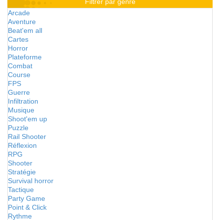
Filtrer par genre
Arcade
Aventure
Beat'em all
Cartes
Horror
Plateforme
Combat
Course
FPS
Guerre
Infiltration
Musique
Shoot'em up
Puzzle
Rail Shooter
Réflexion
RPG
Shooter
Stratégie
Survival horror
Tactique
Party Game
Point & Click
Rythme