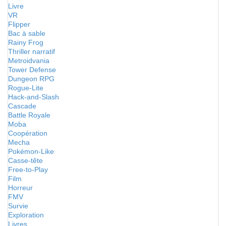
Livre
VR
Flipper
Bac à sable
Rainy Frog
Thriller narratif
Metroidvania
Tower Defense
Dungeon RPG
Rogue-Lite
Hack-and-Slash
Cascade
Battle Royale
Moba
Coopération
Mecha
Pokémon-Like
Casse-tête
Free-to-Play
Film
Horreur
FMV
Survie
Exploration
Livres