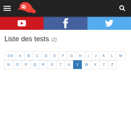
Liste des tests
(2)
0-9
A
B
C
D
E
F
G
H
I
J
K
L
M
N
O
P
Q
R
S
T
U
V
W
X
Y
Z