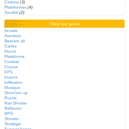
Cinéma
(3)
Plateformes
(4)
Société
(2)
Filtrer par genre
Arcade
Aventure
Beat'em all
Cartes
Horror
Plateforme
Combat
Course
FPS
Guerre
Infiltration
Musique
Shoot'em up
Puzzle
Rail Shooter
Réflexion
RPG
Shooter
Stratégie