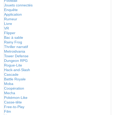
Football
Jouets connectés
Enquête
Application
Rumeur
Livre
VR
Flipper
Bac à sable
Rainy Frog
Thriller narratif
Metroidvania
Tower Defense
Dungeon RPG
Rogue-Lite
Hack-and-Slash
Cascade
Battle Royale
Moba
Coopération
Mecha
Pokémon-Like
Casse-tête
Free-to-Play
Film