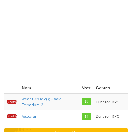
Nom
Note
Genres
void* tRrLM2(); //Void
8
Switch
Dungeon RPG,
Terrarium 2
Vaporum
8
Switch
Dungeon RPG,