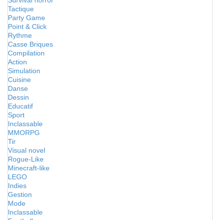
Survival horror
Tactique
Party Game
Point & Click
Rythme
Casse Briques
Compilation
Action
Simulation
Cuisine
Danse
Dessin
Educatif
Sport
Inclassable
MMORPG
Tir
Visual novel
Rogue-Like
Minecraft-like
LEGO
Indies
Gestion
Mode
Inclassable