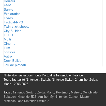
Horreur
FMV
Survie
Exploration
Livres
Tactical-RPG
Twin-stick shooter
City Builder
LEGO
Multi
Cinéma
Film
console
Autre
Deck Builder
Jeu de plateau
Nintendo-master.com, toute l'actualité Nintendo en France
Toute l'actualité Nintendo : Switch, Nintendo Switch 2, amiibo, Zelda,
Mario - 2003-2026
Tags :
Nintendo Switch
,
Zelda
,
Mario
,
Pokémon
,
Metroid
,
Xenoblade
,
Splatoon
,
Nintendo 3DS
,
Amiibo
,
My Nintendo
,
Cartoon Master
,
Nintendo Labo
Nintendo Switch 2