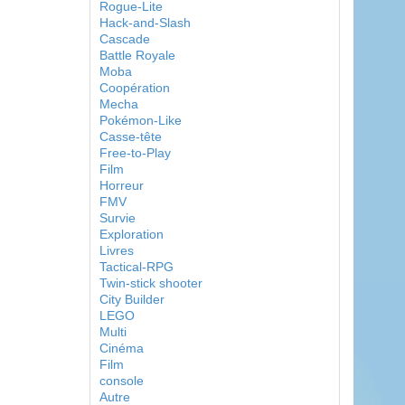
Rogue-Lite
Hack-and-Slash
Cascade
Battle Royale
Moba
Coopération
Mecha
Pokémon-Like
Casse-tête
Free-to-Play
Film
Horreur
FMV
Survie
Exploration
Livres
Tactical-RPG
Twin-stick shooter
City Builder
LEGO
Multi
Cinéma
Film
console
Autre