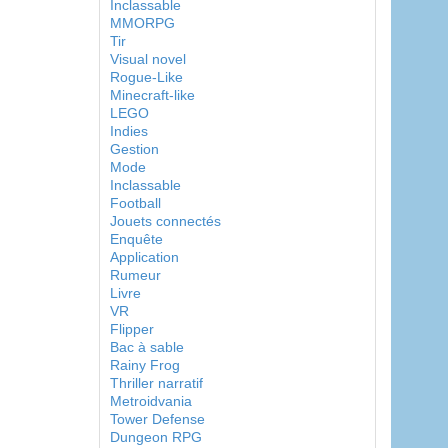
Inclassable
MMORPG
Tir
Visual novel
Rogue-Like
Minecraft-like
LEGO
Indies
Gestion
Mode
Inclassable
Football
Jouets connectés
Enquête
Application
Rumeur
Livre
VR
Flipper
Bac à sable
Rainy Frog
Thriller narratif
Metroidvania
Tower Defense
Dungeon RPG