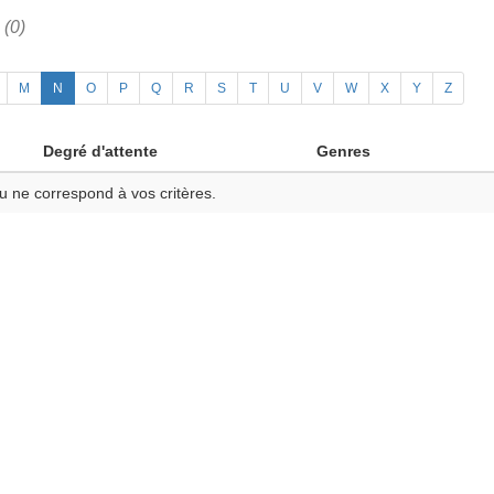
h
(0)
M
N
O
P
Q
R
S
T
U
V
W
X
Y
Z
Degré d'attente
Genres
u ne correspond à vos critères.