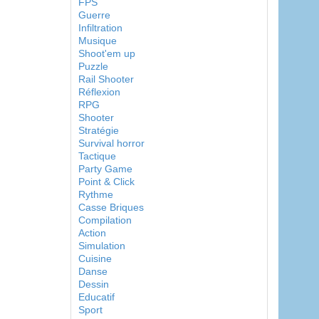
FPS
Guerre
Infiltration
Musique
Shoot'em up
Puzzle
Rail Shooter
Réflexion
RPG
Shooter
Stratégie
Survival horror
Tactique
Party Game
Point & Click
Rythme
Casse Briques
Compilation
Action
Simulation
Cuisine
Danse
Dessin
Educatif
Sport