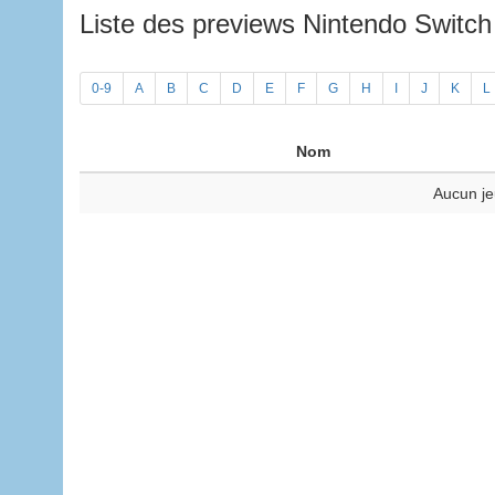
Liste des previews Nintendo Switc
0-9
A
B
C
D
E
F
G
H
I
J
K
L
Nom
Aucun je