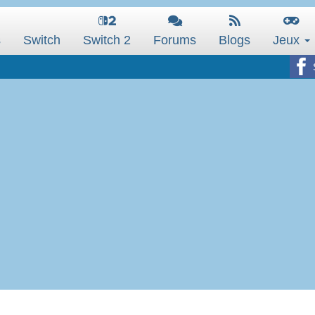
s
Switch
Switch 2
Forums
Blogs
Jeux