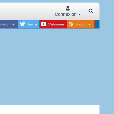
Connexion
S'abonner
Suivre
S'abonner
S'abonner