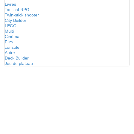
Livres
Tactical-RPG
Twin-stick shooter
City Builder
LEGO
Multi
Cinéma
Film
console
Autre
Deck Builder
Jeu de plateau