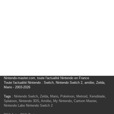
Nintendo-master.com, toute l'actualité Nintendo en France
Toute l'actualité Nintendo : Switch, Nintendo Switch 2, amiibo, Zelda,
Mario - 2003-2026
Tags :
Nintendo Switch
,
Zelda
,
Mario
,
Pokémon
,
Metroid
,
Xenoblade
,
Splatoon
,
Nintendo 3DS
,
Amiibo
,
My Nintendo
,
Cartoon Master
,
Nintendo Labo
Nintendo Switch 2