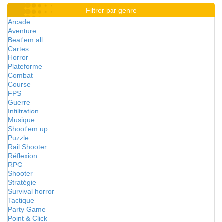
Filtrer par genre
Arcade
Aventure
Beat'em all
Cartes
Horror
Plateforme
Combat
Course
FPS
Guerre
Infiltration
Musique
Shoot'em up
Puzzle
Rail Shooter
Réflexion
RPG
Shooter
Stratégie
Survival horror
Tactique
Party Game
Point & Click