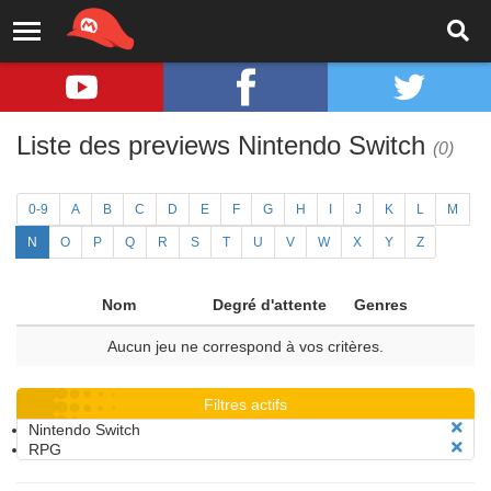
Liste des previews Nintendo Switch
(0)
0-9
A
B
C
D
E
F
G
H
I
J
K
L
M
N
O
P
Q
R
S
T
U
V
W
X
Y
Z
Nom
Degré d'attente
Genres
Aucun jeu ne correspond à vos critères.
Filtres actifs
Nintendo Switch
RPG