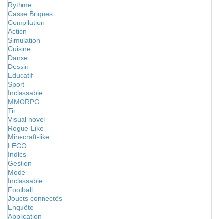
Rythme
Casse Briques
Compilation
Action
Simulation
Cuisine
Danse
Dessin
Educatif
Sport
Inclassable
MMORPG
Tir
Visual novel
Rogue-Like
Minecraft-like
LEGO
Indies
Gestion
Mode
Inclassable
Football
Jouets connectés
Enquête
Application