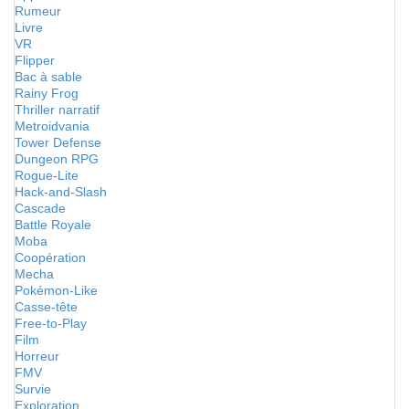
Rumeur
Livre
VR
Flipper
Bac à sable
Rainy Frog
Thriller narratif
Metroidvania
Tower Defense
Dungeon RPG
Rogue-Lite
Hack-and-Slash
Cascade
Battle Royale
Moba
Coopération
Mecha
Pokémon-Like
Casse-tête
Free-to-Play
Film
Horreur
FMV
Survie
Exploration