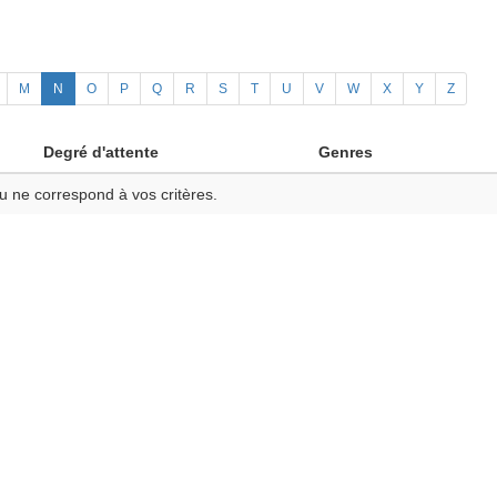
M
N
O
P
Q
R
S
T
U
V
W
X
Y
Z
Degré d'attente
Genres
u ne correspond à vos critères.