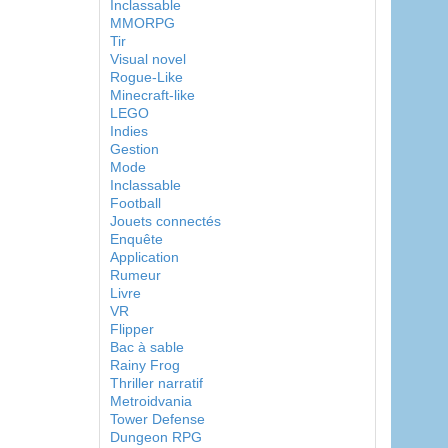
Inclassable
MMORPG
Tir
Visual novel
Rogue-Like
Minecraft-like
LEGO
Indies
Gestion
Mode
Inclassable
Football
Jouets connectés
Enquête
Application
Rumeur
Livre
VR
Flipper
Bac à sable
Rainy Frog
Thriller narratif
Metroidvania
Tower Defense
Dungeon RPG