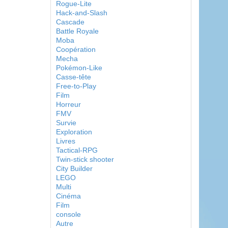
Rogue-Lite
Hack-and-Slash
Cascade
Battle Royale
Moba
Coopération
Mecha
Pokémon-Like
Casse-tête
Free-to-Play
Film
Horreur
FMV
Survie
Exploration
Livres
Tactical-RPG
Twin-stick shooter
City Builder
LEGO
Multi
Cinéma
Film
console
Autre