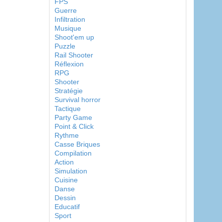
FPS
Guerre
Infiltration
Musique
Shoot'em up
Puzzle
Rail Shooter
Réflexion
RPG
Shooter
Stratégie
Survival horror
Tactique
Party Game
Point & Click
Rythme
Casse Briques
Compilation
Action
Simulation
Cuisine
Danse
Dessin
Educatif
Sport