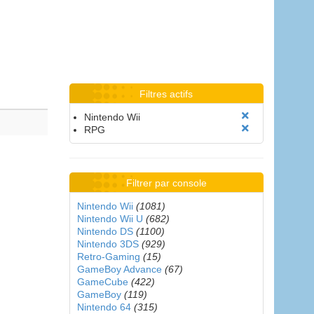
Filtres actifs
Nintendo Wii
RPG
Filtrer par console
Nintendo Wii
(1081)
Nintendo Wii U
(682)
Nintendo DS
(1100)
Nintendo 3DS
(929)
Retro-Gaming
(15)
GameBoy Advance
(67)
GameCube
(422)
GameBoy
(119)
Nintendo 64
(315)