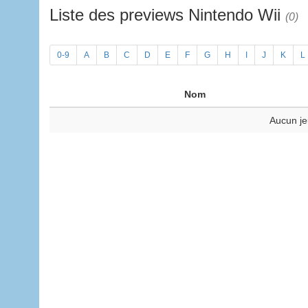
Liste des previews Nintendo Wii
(0)
0-9
A
B
C
D
E
F
G
H
I
J
K
L
Nom
Aucun je