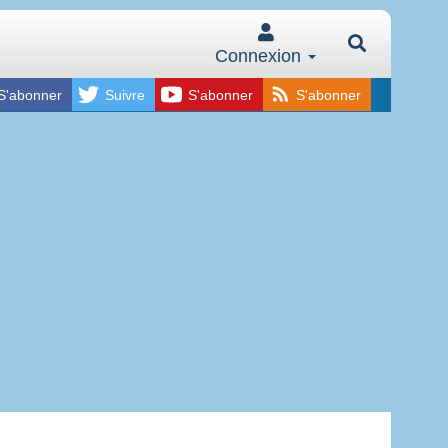
Connexion
S'abonner
Suivre
S'abonner
S'abonner