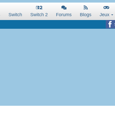
s
Switch
Switch 2
Forums
Blogs
Jeux