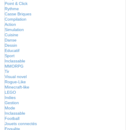
Point & Click
Rythme
Casse Briques
Compilation
Action
Simulation
Cuisine
Danse
Dessin
Educatif
Sport
Inclassable
MMORPG
Tir
Visual novel
Rogue-Like
Minecraft-like
LEGO
Indies
Gestion
Mode
Inclassable
Football
Jouets connectés
Enquête