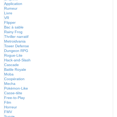
Application
Rumeur
Livre
VR
Flipper
Bac à sable
Rainy Frog
Thriller narratif
Metroidvania
Tower Defense
Dungeon RPG
Rogue-Lite
Hack-and-Slash
Cascade
Battle Royale
Moba
Coopération
Mecha
Pokémon-Like
Casse-tête
Free-to-Play
Film
Horreur
FMV
Survie