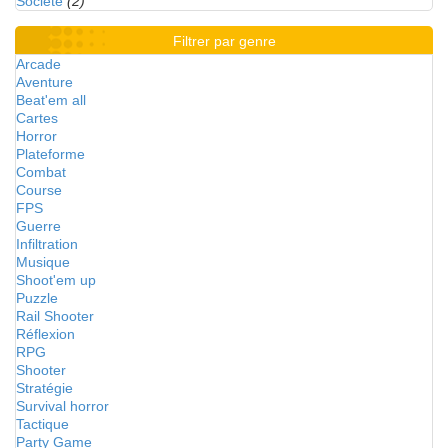
Société
(2)
Filtrer par genre
Arcade
Aventure
Beat'em all
Cartes
Horror
Plateforme
Combat
Course
FPS
Guerre
Infiltration
Musique
Shoot'em up
Puzzle
Rail Shooter
Réflexion
RPG
Shooter
Stratégie
Survival horror
Tactique
Party Game