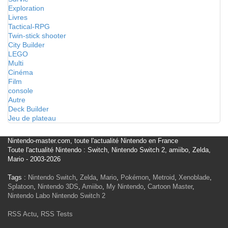
Exploration
Livres
Tactical-RPG
Twin-stick shooter
City Builder
LEGO
Multi
Cinéma
Film
console
Autre
Deck Builder
Jeu de plateau
Nintendo-master.com, toute l'actualité Nintendo en France
Toute l'actualité Nintendo : Switch, Nintendo Switch 2, amiibo, Zelda,
Mario - 2003-2026
Tags :
Nintendo Switch
,
Zelda
,
Mario
,
Pokémon
,
Metroid
,
Xenoblade
,
Splatoon
,
Nintendo 3DS
,
Amiibo
,
My Nintendo
,
Cartoon Master
,
Nintendo Labo
Nintendo Switch 2
RSS Actu
,
RSS Tests