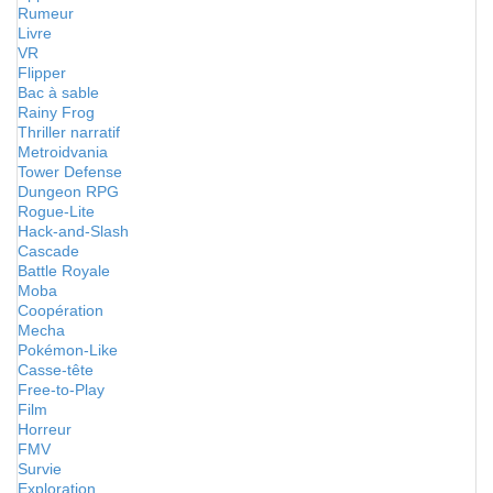
Rumeur
Livre
VR
Flipper
Bac à sable
Rainy Frog
Thriller narratif
Metroidvania
Tower Defense
Dungeon RPG
Rogue-Lite
Hack-and-Slash
Cascade
Battle Royale
Moba
Coopération
Mecha
Pokémon-Like
Casse-tête
Free-to-Play
Film
Horreur
FMV
Survie
Exploration