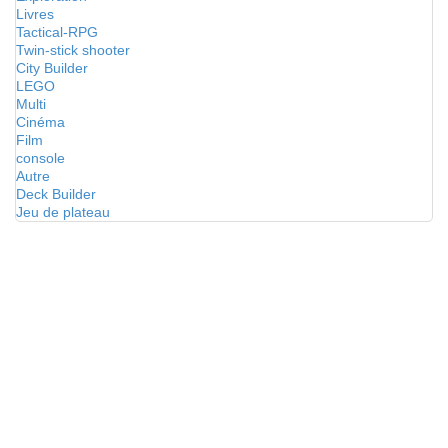
Livres
Tactical-RPG
Twin-stick shooter
City Builder
LEGO
Multi
Cinéma
Film
console
Autre
Deck Builder
Jeu de plateau