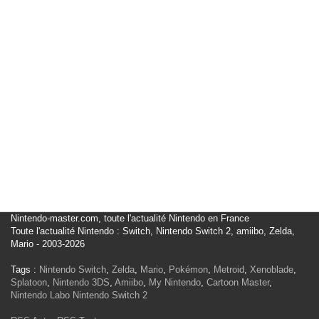
Nintendo-master.com, toute l'actualité Nintendo en France
Toute l'actualité Nintendo : Switch, Nintendo Switch 2, amiibo, Zelda,
Mario - 2003-2026
Tags :
Nintendo Switch
,
Zelda
,
Mario
,
Pokémon
,
Metroid
,
Xenoblade
,
Splatoon
,
Nintendo 3DS
,
Amiibo
,
My Nintendo
,
Cartoon Master
,
Nintendo Labo
Nintendo Switch 2