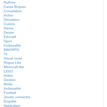
Rythme
Casse Briques
Compilation
Action
Simulation
Cuisine
Danse
Dessin
Educatif
Sport
Inclassable
MMORPG
Tir
Visual novel
Rogue-Like
Minecraft-like
LEGO
Indies
Gestion
Mode
Inclassable
Football
Jouets connectés
Enquête
Application