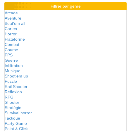
Filtrer par genre
Arcade
Aventure
Beat'em all
Cartes
Horror
Plateforme
Combat
Course
FPS
Guerre
Infiltration
Musique
Shoot'em up
Puzzle
Rail Shooter
Réflexion
RPG
Shooter
Stratégie
Survival horror
Tactique
Party Game
Point & Click