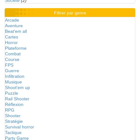
Société
(2)
Filtrer par genre
Arcade
Aventure
Beat'em all
Cartes
Horror
Plateforme
Combat
Course
FPS
Guerre
Infiltration
Musique
Shoot'em up
Puzzle
Rail Shooter
Réflexion
RPG
Shooter
Stratégie
Survival horror
Tactique
Party Game