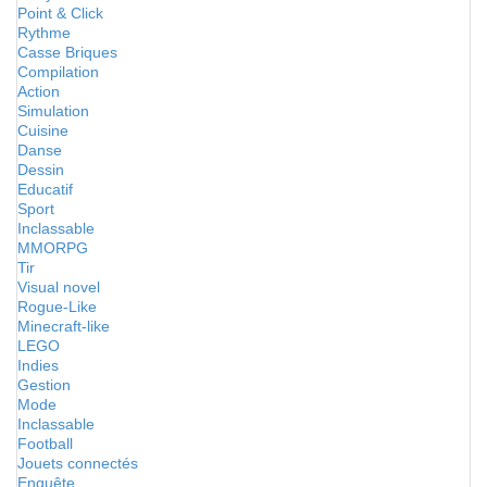
Point & Click
Rythme
Casse Briques
Compilation
Action
Simulation
Cuisine
Danse
Dessin
Educatif
Sport
Inclassable
MMORPG
Tir
Visual novel
Rogue-Like
Minecraft-like
LEGO
Indies
Gestion
Mode
Inclassable
Football
Jouets connectés
Enquête