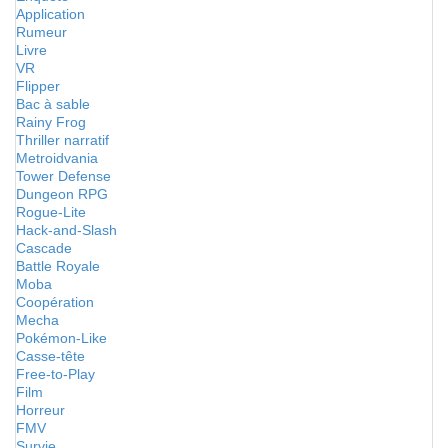
Application
Rumeur
Livre
VR
Flipper
Bac à sable
Rainy Frog
Thriller narratif
Metroidvania
Tower Defense
Dungeon RPG
Rogue-Lite
Hack-and-Slash
Cascade
Battle Royale
Moba
Coopération
Mecha
Pokémon-Like
Casse-tête
Free-to-Play
Film
Horreur
FMV
Survie