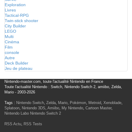
Exploration
Livres
Tactical-RPG
Twin-stick shooter
City Builder
LEGO
Multi
Cinéma
Film
console
Autre
Deck Builder
Jeu de plateau
Nintendo-master.com, toute l'actualité Nintendo en France
Toute l'actualité Nintendo : Switch, Nintendo Switch 2, amiibo, Zelda,
Mario - 2003-2026
Tags :
Nintendo Switch
,
Zelda
,
Mario
,
Pokémon
,
Metroid
,
Xenoblade
,
Splatoon
,
Nintendo 3DS
,
Amiibo
,
My Nintendo
,
Cartoon Master
,
Nintendo Labo
Nintendo Switch 2
RSS Actu
,
RSS Tests