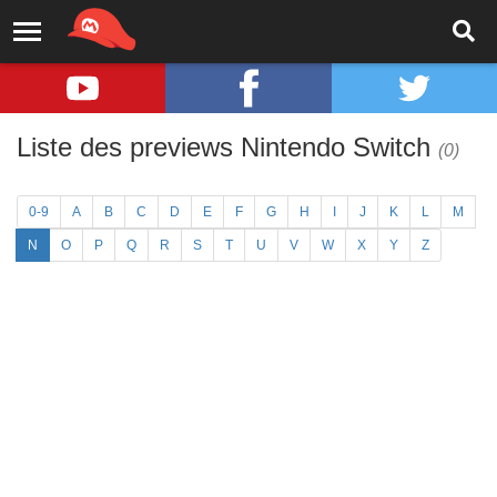
Liste des previews Nintendo Switch
(0)
0-9
A
B
C
D
E
F
G
H
I
J
K
L
M
N
O
P
Q
R
S
T
U
V
W
X
Y
Z