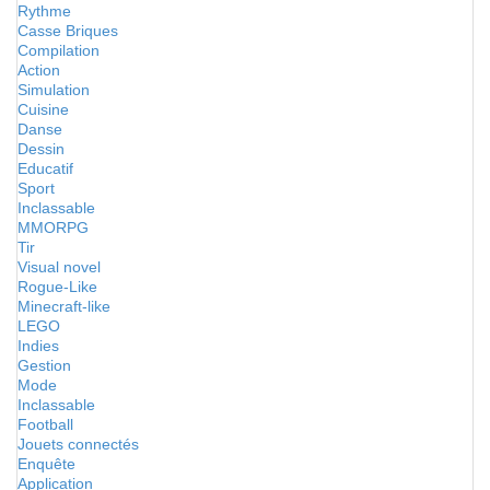
Rythme
Casse Briques
Compilation
Action
Simulation
Cuisine
Danse
Dessin
Educatif
Sport
Inclassable
MMORPG
Tir
Visual novel
Rogue-Like
Minecraft-like
LEGO
Indies
Gestion
Mode
Inclassable
Football
Jouets connectés
Enquête
Application