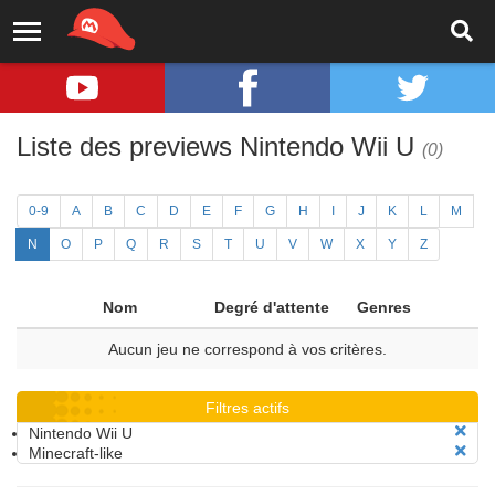
Liste des previews Nintendo Wii U
(0)
0-9
A
B
C
D
E
F
G
H
I
J
K
L
M
N
O
P
Q
R
S
T
U
V
W
X
Y
Z
Nom
Degré d'attente
Genres
Aucun jeu ne correspond à vos critères.
Filtres actifs
Nintendo Wii U
Minecraft-like