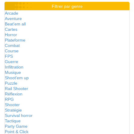
Filtrer par genre
Arcade
Aventure
Beat'em all
Cartes
Horror
Plateforme
Combat
Course
FPS
Guerre
Infiltration
Musique
Shoot'em up
Puzzle
Rail Shooter
Réflexion
RPG
Shooter
Stratégie
Survival horror
Tactique
Party Game
Point & Click