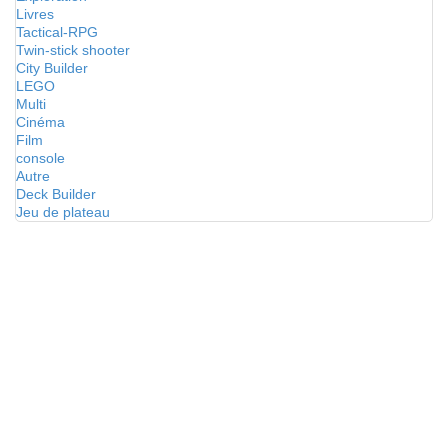
Livres
Tactical-RPG
Twin-stick shooter
City Builder
LEGO
Multi
Cinéma
Film
console
Autre
Deck Builder
Jeu de plateau