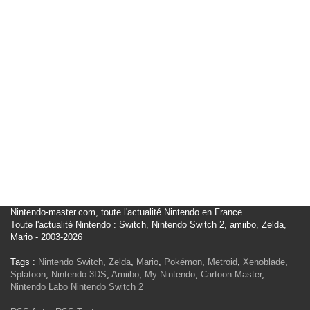
Nintendo-master.com, toute l'actualité Nintendo en France
Toute l'actualité Nintendo : Switch, Nintendo Switch 2, amiibo, Zelda,
Mario - 2003-2026
Tags :
Nintendo Switch
,
Zelda
,
Mario
,
Pokémon
,
Metroid
,
Xenoblade
,
Splatoon
,
Nintendo 3DS
,
Amiibo
,
My Nintendo
,
Cartoon Master
,
Nintendo Labo
Nintendo Switch 2