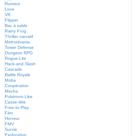
Rumeur
Livre
VR
Flipper
Bac à sable
Rainy Frog
Thriller narratif
Metroidvania
Tower Defense
Dungeon RPG
Rogue-Lite
Hack-and-Slash
Cascade
Battle Royale
Moba
Coopération
Mecha
Pokémon-Like
Casse-tête
Free-to-Play
Film
Horreur
FMV
Survie
Exploration