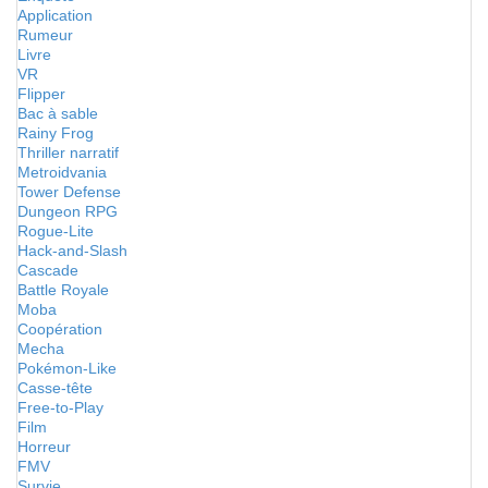
Application
Rumeur
Livre
VR
Flipper
Bac à sable
Rainy Frog
Thriller narratif
Metroidvania
Tower Defense
Dungeon RPG
Rogue-Lite
Hack-and-Slash
Cascade
Battle Royale
Moba
Coopération
Mecha
Pokémon-Like
Casse-tête
Free-to-Play
Film
Horreur
FMV
Survie