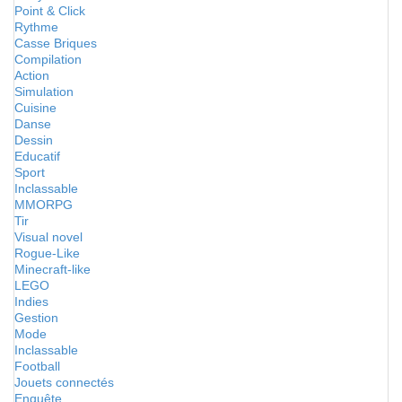
Point & Click
Rythme
Casse Briques
Compilation
Action
Simulation
Cuisine
Danse
Dessin
Educatif
Sport
Inclassable
MMORPG
Tir
Visual novel
Rogue-Like
Minecraft-like
LEGO
Indies
Gestion
Mode
Inclassable
Football
Jouets connectés
Enquête