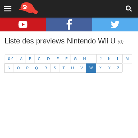
Liste des previews Nintendo Wii U
(0)
0-9
A
B
C
D
E
F
G
H
I
J
K
L
M
N
O
P
Q
R
S
T
U
V
W
X
Y
Z