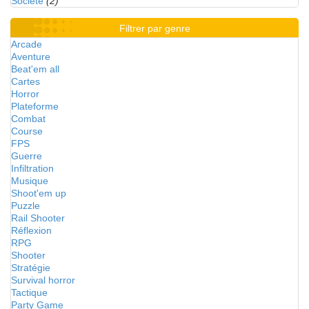
Société
(2)
Filtrer par genre
Arcade
Aventure
Beat'em all
Cartes
Horror
Plateforme
Combat
Course
FPS
Guerre
Infiltration
Musique
Shoot'em up
Puzzle
Rail Shooter
Réflexion
RPG
Shooter
Stratégie
Survival horror
Tactique
Party Game