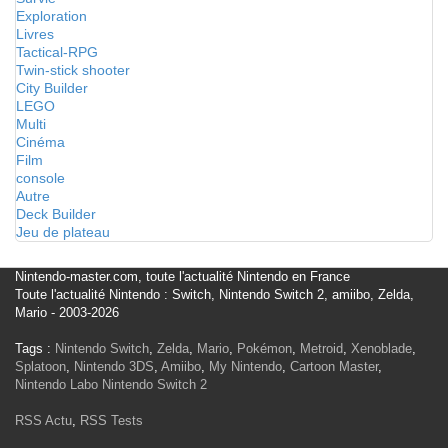
Exploration
Livres
Tactical-RPG
Twin-stick shooter
City Builder
LEGO
Multi
Cinéma
Film
console
Autre
Deck Builder
Jeu de plateau
Nintendo-master.com, toute l'actualité Nintendo en France
Toute l'actualité Nintendo : Switch, Nintendo Switch 2, amiibo, Zelda,
Mario - 2003-2026
Tags :
Nintendo Switch
,
Zelda
,
Mario
,
Pokémon
,
Metroid
,
Xenoblade
,
Splatoon
,
Nintendo 3DS
,
Amiibo
,
My Nintendo
,
Cartoon Master
,
Nintendo Labo
Nintendo Switch 2
RSS Actu
,
RSS Tests