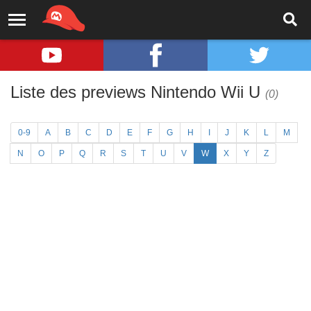
Liste des previews Nintendo Wii U
(0)
0-9
A
B
C
D
E
F
G
H
I
J
K
L
M
N
O
P
Q
R
S
T
U
V
W
X
Y
Z