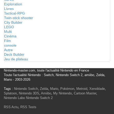
Exploration
Livres
Tactical-RPG
Twin-stick shooter
City Builder
LEGO
Multi
Cinéma
Film
console
Autre
Deck Builder
Jeu de plateau
Nintendo-master.com, toute l'actualité Nintendo en France
Toute l'actualité Nintendo : Switch, Nintendo Switch 2, amiibo, Zelda,
Mario - 2003-2026
Tags :
Nintendo Switch
,
Zelda
,
Mario
,
Pokémon
,
Metroid
,
Xenoblade
,
Splatoon
,
Nintendo 3DS
,
Amiibo
,
My Nintendo
,
Cartoon Master
,
Nintendo Labo
Nintendo Switch 2
RSS Actu
,
RSS Tests