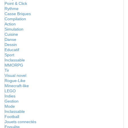
Point & Click
Rythme
Casse Briques
Compilation
Action
Simulation
Cuisine
Danse
Dessin
Educatif
Sport
Inclassable
MMORPG
Tir
Visual novel
Rogue-Like
Minecraft-like
LEGO
Indies
Gestion
Mode
Inclassable
Football
Jouets connectés
Enquête