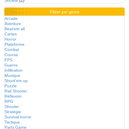
Société
(2)
Filtrer par genre
Arcade
Aventure
Beat'em all
Cartes
Horror
Plateforme
Combat
Course
FPS
Guerre
Infiltration
Musique
Shoot'em up
Puzzle
Rail Shooter
Réflexion
RPG
Shooter
Stratégie
Survival horror
Tactique
Party Game