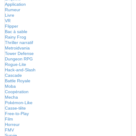
Application
Rumeur
Livre
VR
Flipper
Bac à sable
Rainy Frog
Thriller narratif
Metroidvania
Tower Defense
Dungeon RPG
Rogue-Lite
Hack-and-Slash
Cascade
Battle Royale
Moba
Coopération
Mecha
Pokémon-Like
Casse-tête
Free-to-Play
Film
Horreur
FMV
Survie