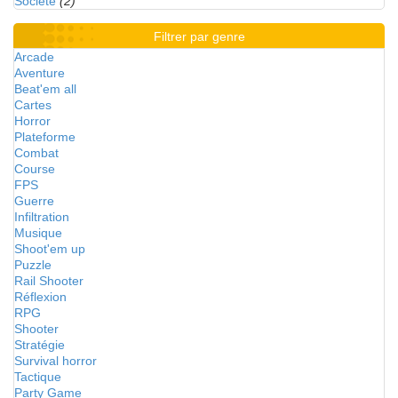
Société
(2)
Filtrer par genre
Arcade
Aventure
Beat'em all
Cartes
Horror
Plateforme
Combat
Course
FPS
Guerre
Infiltration
Musique
Shoot'em up
Puzzle
Rail Shooter
Réflexion
RPG
Shooter
Stratégie
Survival horror
Tactique
Party Game