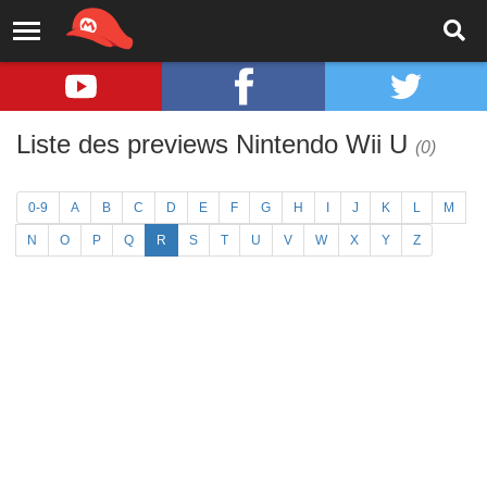
Liste des previews Nintendo Wii U
(0)
0-9
A
B
C
D
E
F
G
H
I
J
K
L
M
N
O
P
Q
R
S
T
U
V
W
X
Y
Z