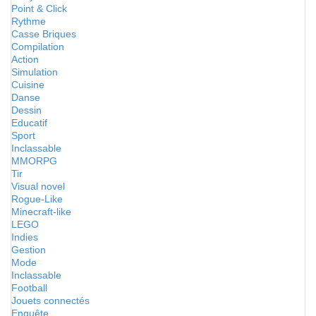
Point & Click
Rythme
Casse Briques
Compilation
Action
Simulation
Cuisine
Danse
Dessin
Educatif
Sport
Inclassable
MMORPG
Tir
Visual novel
Rogue-Like
Minecraft-like
LEGO
Indies
Gestion
Mode
Inclassable
Football
Jouets connectés
Enquête