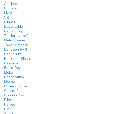
Application
Rumeur
Livre
VR
Flipper
Bac à sable
Rainy Frog
Thriller narratif
Metroidvania
Tower Defense
Dungeon RPG
Rogue-Lite
Hack-and-Slash
Cascade
Battle Royale
Moba
Coopération
Mecha
Pokémon-Like
Casse-tête
Free-to-Play
Film
Horreur
FMV
Survie