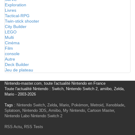
Exploration
Livres
Tactical-RPG
Twin-stick shooter
City Builder
LEGO
Multi
Cinéma
Film
console
Autre
Deck Builder
Jeu de plateau
Nintendo-master.com, toute l'actualité Nintendo en France
Toute l'actualité Nintendo : Switch, Nintendo Switch 2, amiibo, Zelda,
Mario - 2003-2026
Tags :
Nintendo Switch
,
Zelda
,
Mario
,
Pokémon
,
Metroid
,
Xenoblade
,
Splatoon
,
Nintendo 3DS
,
Amiibo
,
My Nintendo
,
Cartoon Master
,
Nintendo Labo
Nintendo Switch 2
RSS Actu
,
RSS Tests