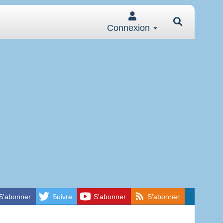
Connexion
S'abonner
Suivre
S'abonner
S'abonner