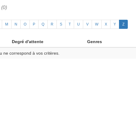
h
(0)
M
N
O
P
Q
R
S
T
U
V
W
X
Y
Z
Degré d'attente
Genres
u ne correspond à vos critères.