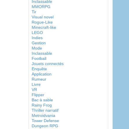
Inclassable
MMORPG
Tir
Visual novel
Rogue-Like
Minecraft-like
LEGO
Indies
Gestion
Mode
Inclassable
Football
Jouets connectés
Enquête
Application
Rumeur
Livre
VR
Flipper
Bac à sable
Rainy Frog
Thriller narratif
Metroidvania
Tower Defense
Dungeon RPG