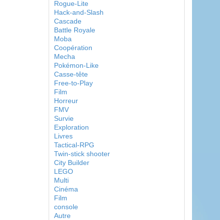
Rogue-Lite
Hack-and-Slash
Cascade
Battle Royale
Moba
Coopération
Mecha
Pokémon-Like
Casse-tête
Free-to-Play
Film
Horreur
FMV
Survie
Exploration
Livres
Tactical-RPG
Twin-stick shooter
City Builder
LEGO
Multi
Cinéma
Film
console
Autre