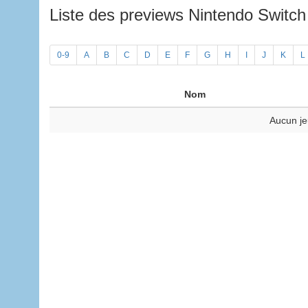
Liste des previews Nintendo Switc
0-9
A
B
C
D
E
F
G
H
I
J
K
L
Nom
Aucun je