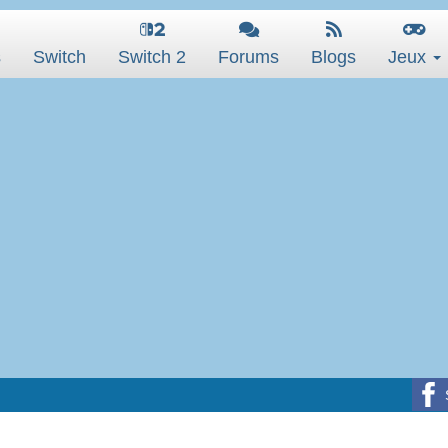
s
Switch
Switch 2
Forums
Blogs
Jeux