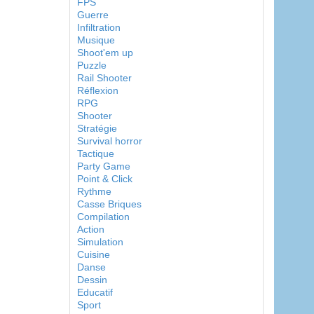
FPS
Guerre
Infiltration
Musique
Shoot'em up
Puzzle
Rail Shooter
Réflexion
RPG
Shooter
Stratégie
Survival horror
Tactique
Party Game
Point & Click
Rythme
Casse Briques
Compilation
Action
Simulation
Cuisine
Danse
Dessin
Educatif
Sport