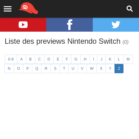
Liste des previews Nintendo Switch
(0)
0-9
A
B
C
D
E
F
G
H
I
J
K
L
M
N
O
P
Q
R
S
T
U
V
W
X
Y
Z