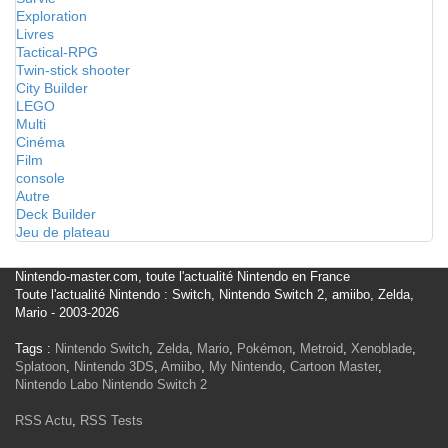
Exploration
Livres
Tactical-RPG
Twin-stick shooter
City Builder
LEGO
Multi
Cinéma
Film
console
Autre
Deck Builder
Jeu de plateau
Nintendo-master.com, toute l'actualité Nintendo en France
Toute l'actualité Nintendo : Switch, Nintendo Switch 2, amiibo, Zelda,
Mario - 2003-2026
Tags :
Nintendo Switch
,
Zelda
,
Mario
,
Pokémon
,
Metroid
,
Xenoblade
,
Splatoon
,
Nintendo 3DS
,
Amiibo
,
My Nintendo
,
Cartoon Master
,
Nintendo Labo
Nintendo Switch 2
RSS Actu
,
RSS Tests