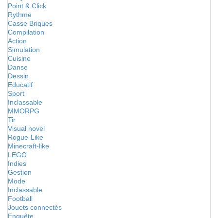
Point & Click
Rythme
Casse Briques
Compilation
Action
Simulation
Cuisine
Danse
Dessin
Educatif
Sport
Inclassable
MMORPG
Tir
Visual novel
Rogue-Like
Minecraft-like
LEGO
Indies
Gestion
Mode
Inclassable
Football
Jouets connectés
Enquête