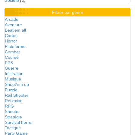
Société
(2)
Filtrer par genre
Arcade
Aventure
Beat'em all
Cartes
Horror
Plateforme
Combat
Course
FPS
Guerre
Infiltration
Musique
Shoot'em up
Puzzle
Rail Shooter
Réflexion
RPG
Shooter
Stratégie
Survival horror
Tactique
Party Game