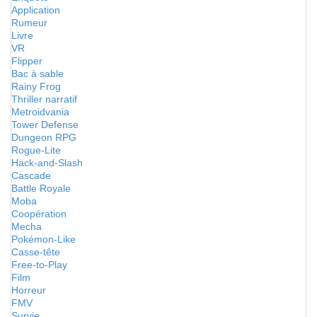
Application
Rumeur
Livre
VR
Flipper
Bac à sable
Rainy Frog
Thriller narratif
Metroidvania
Tower Defense
Dungeon RPG
Rogue-Lite
Hack-and-Slash
Cascade
Battle Royale
Moba
Coopération
Mecha
Pokémon-Like
Casse-tête
Free-to-Play
Film
Horreur
FMV
Survie