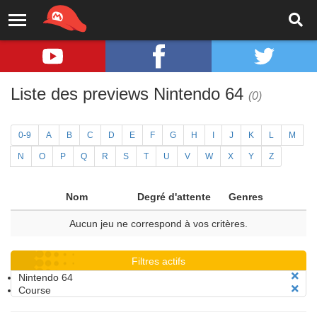
Liste des previews Nintendo 64
(0)
0-9
A
B
C
D
E
F
G
H
I
J
K
L
M
N
O
P
Q
R
S
T
U
V
W
X
Y
Z
Nom
Degré d'attente
Genres
Aucun jeu ne correspond à vos critères.
Filtres actifs
Nintendo 64
Course