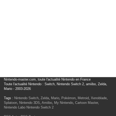
Nintendo-master.com, toute l'actualité Nintendo en France
Toute l'actualité Nintendo : Switch, Nintendo Switch 2, amiibo, Zelda,
Mario - 2003-2026
Tags :
Nintendo Switch
,
Zelda
,
Mario
,
Pokémon
,
Metroid
,
Xenoblade
,
Splatoon
,
Nintendo 3DS
,
Amiibo
,
My Nintendo
,
Cartoon Master
,
Nintendo Labo
Nintendo Switch 2