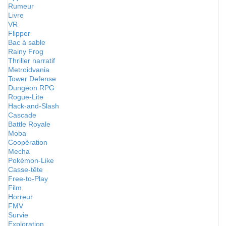
Rumeur
Livre
VR
Flipper
Bac à sable
Rainy Frog
Thriller narratif
Metroidvania
Tower Defense
Dungeon RPG
Rogue-Lite
Hack-and-Slash
Cascade
Battle Royale
Moba
Coopération
Mecha
Pokémon-Like
Casse-tête
Free-to-Play
Film
Horreur
FMV
Survie
Exploration