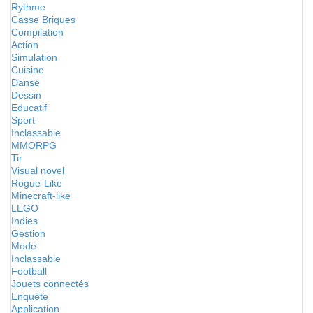
Rythme
Casse Briques
Compilation
Action
Simulation
Cuisine
Danse
Dessin
Educatif
Sport
Inclassable
MMORPG
Tir
Visual novel
Rogue-Like
Minecraft-like
LEGO
Indies
Gestion
Mode
Inclassable
Football
Jouets connectés
Enquête
Application