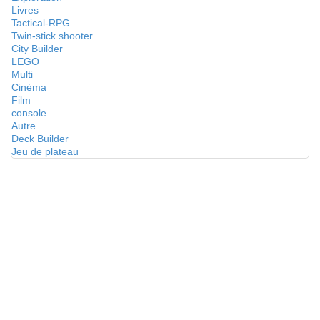
Livres
Tactical-RPG
Twin-stick shooter
City Builder
LEGO
Multi
Cinéma
Film
console
Autre
Deck Builder
Jeu de plateau