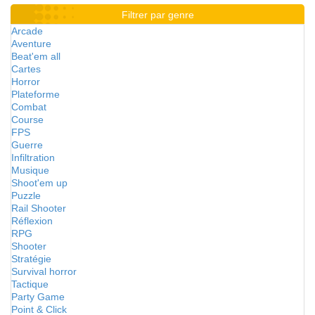
Filtrer par genre
Arcade
Aventure
Beat'em all
Cartes
Horror
Plateforme
Combat
Course
FPS
Guerre
Infiltration
Musique
Shoot'em up
Puzzle
Rail Shooter
Réflexion
RPG
Shooter
Stratégie
Survival horror
Tactique
Party Game
Point & Click