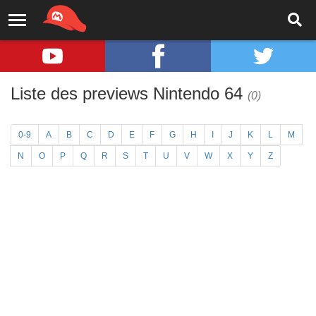
Liste des previews Nintendo 64
(0)
0-9
A
B
C
D
E
F
G
H
I
J
K
L
M
N
O
P
Q
R
S
T
U
V
W
X
Y
Z