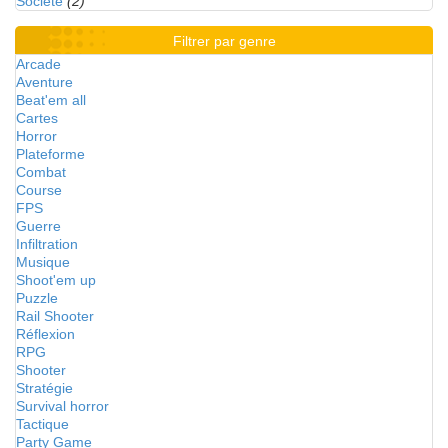
Société
(2)
Filtrer par genre
Arcade
Aventure
Beat'em all
Cartes
Horror
Plateforme
Combat
Course
FPS
Guerre
Infiltration
Musique
Shoot'em up
Puzzle
Rail Shooter
Réflexion
RPG
Shooter
Stratégie
Survival horror
Tactique
Party Game