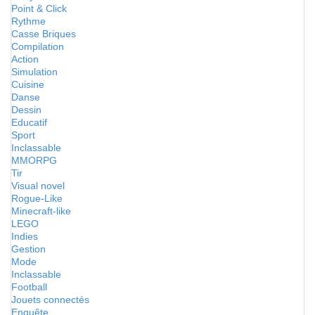
Point & Click
Rythme
Casse Briques
Compilation
Action
Simulation
Cuisine
Danse
Dessin
Educatif
Sport
Inclassable
MMORPG
Tir
Visual novel
Rogue-Like
Minecraft-like
LEGO
Indies
Gestion
Mode
Inclassable
Football
Jouets connectés
Enquête