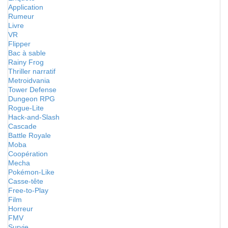
Application
Rumeur
Livre
VR
Flipper
Bac à sable
Rainy Frog
Thriller narratif
Metroidvania
Tower Defense
Dungeon RPG
Rogue-Lite
Hack-and-Slash
Cascade
Battle Royale
Moba
Coopération
Mecha
Pokémon-Like
Casse-tête
Free-to-Play
Film
Horreur
FMV
Survie