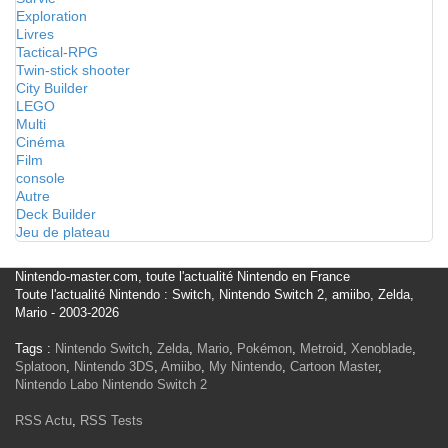
Exploration
Livres
Tactical-RPG
Twin-stick shooter
City Builder
LEGO
Multi
Cinéma
Film
console
Autre
Deck Builder
Jeu de plateau
Nintendo-master.com, toute l'actualité Nintendo en France
Toute l'actualité Nintendo : Switch, Nintendo Switch 2, amiibo, Zelda,
Mario - 2003-2026
Tags :
Nintendo Switch
,
Zelda
,
Mario
,
Pokémon
,
Metroid
,
Xenoblade
,
Splatoon
,
Nintendo 3DS
,
Amiibo
,
My Nintendo
,
Cartoon Master
,
Nintendo Labo
Nintendo Switch 2
RSS Actu
,
RSS Tests