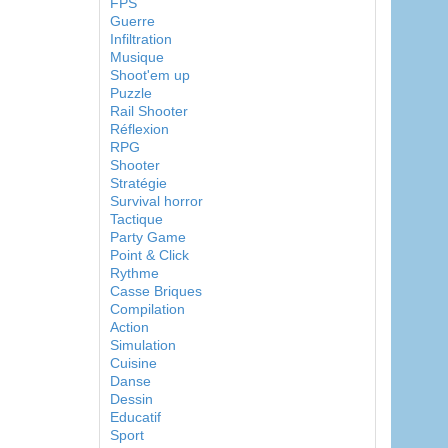
FPS
Guerre
Infiltration
Musique
Shoot'em up
Puzzle
Rail Shooter
Réflexion
RPG
Shooter
Stratégie
Survival horror
Tactique
Party Game
Point & Click
Rythme
Casse Briques
Compilation
Action
Simulation
Cuisine
Danse
Dessin
Educatif
Sport