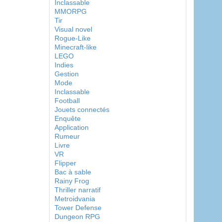
Inclassable
MMORPG
Tir
Visual novel
Rogue-Like
Minecraft-like
LEGO
Indies
Gestion
Mode
Inclassable
Football
Jouets connectés
Enquête
Application
Rumeur
Livre
VR
Flipper
Bac à sable
Rainy Frog
Thriller narratif
Metroidvania
Tower Defense
Dungeon RPG