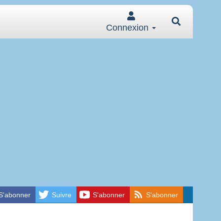
Connexion
S'abonner
Suivre
S'abonner
S'abonner