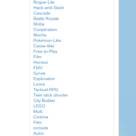
Rogue-Lite
Hack-and-Slash
Cascade
Battle Royale
Moba
Coopération
Mecha
Pokémon-Like
Casse-tête
Free-to-Play
Film
Horreur
FMV
Survie
Exploration
Livres
Tactical-RPG
Twin-stick shooter
City Builder
LEGO
Multi
Cinéma
Film
console
Autre