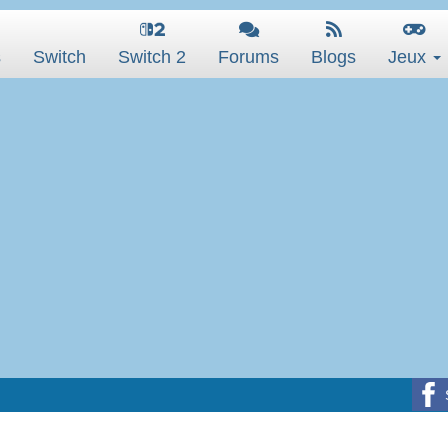
s
Switch
Switch 2
Forums
Blogs
Jeux