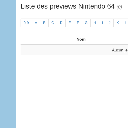
Liste des previews Nintendo 64
(0)
0-9
A
B
C
D
E
F
G
H
I
J
K
L
Nom
Aucun je