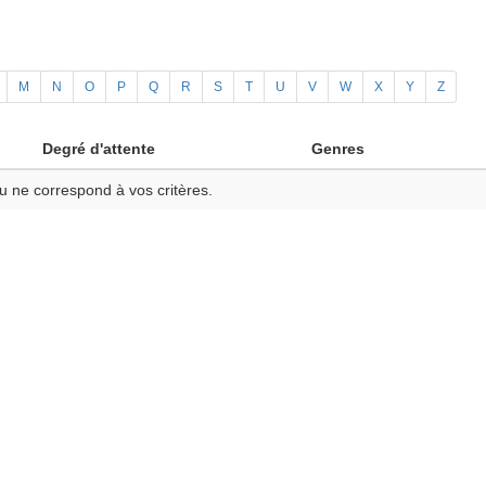
M
N
O
P
Q
R
S
T
U
V
W
X
Y
Z
Degré d'attente
Genres
u ne correspond à vos critères.