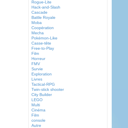
Rogue-Lite
Hack-and-Slash
Cascade
Battle Royale
Moba
Coopération
Mecha
Pokémon-Like
Casse-tête
Free-to-Play
Film
Horreur
FMV
Survie
Exploration
Livres
Tactical-RPG
Twin-stick shooter
City Builder
LEGO
Multi
Cinéma
Film
console
Autre