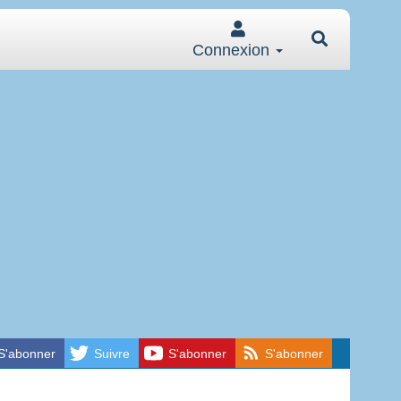
Connexion
S'abonner
Suivre
S'abonner
S'abonner