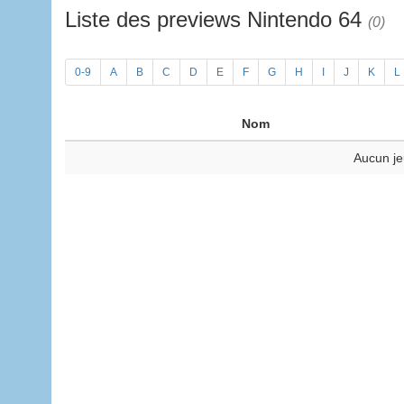
Liste des previews Nintendo 64
(0)
0-9
A
B
C
D
E
F
G
H
I
J
K
L
Nom
Aucun je