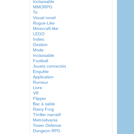
Inclassable
MMORPG
Tir
Visual novel
Rogue-Like
Minecraft-like
LEGO
Indies
Gestion
Mode
Inclassable
Football
Jouets connectés
Enquête
Application
Rumeur
Livre
VR
Flipper
Bac à sable
Rainy Frog
Thriller narratif
Metroidvania
Tower Defense
Dungeon RPG