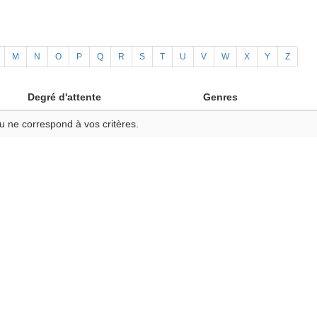
M
N
O
P
Q
R
S
T
U
V
W
X
Y
Z
Degré d'attente
Genres
u ne correspond à vos critères.