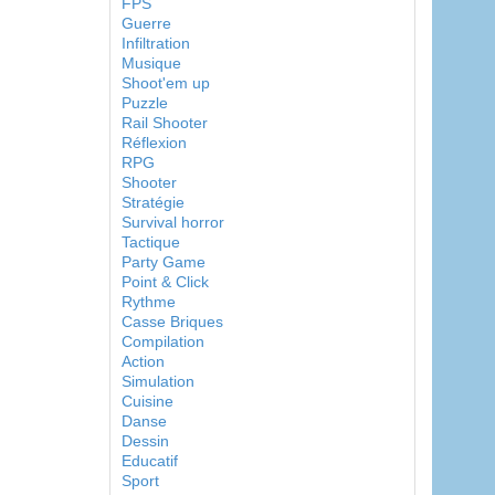
FPS
Guerre
Infiltration
Musique
Shoot'em up
Puzzle
Rail Shooter
Réflexion
RPG
Shooter
Stratégie
Survival horror
Tactique
Party Game
Point & Click
Rythme
Casse Briques
Compilation
Action
Simulation
Cuisine
Danse
Dessin
Educatif
Sport