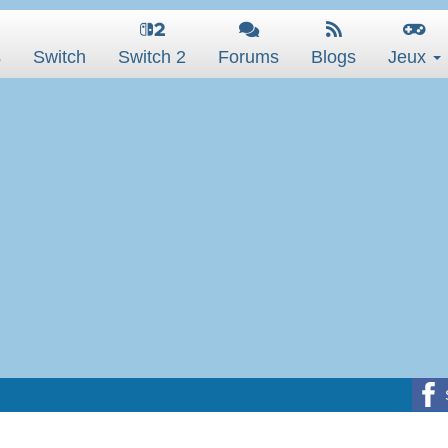
s
Switch
Switch 2
Forums
Blogs
Jeux