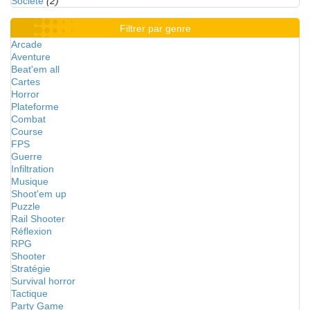
Société
(2)
Filtrer par genre
Arcade
Aventure
Beat'em all
Cartes
Horror
Plateforme
Combat
Course
FPS
Guerre
Infiltration
Musique
Shoot'em up
Puzzle
Rail Shooter
Réflexion
RPG
Shooter
Stratégie
Survival horror
Tactique
Party Game