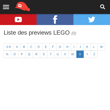
Liste des previews LEGO
(0)
0-9
A
B
C
D
E
F
G
H
I
J
K
L
M
N
O
P
Q
R
S
T
U
V
W
X
Y
Z