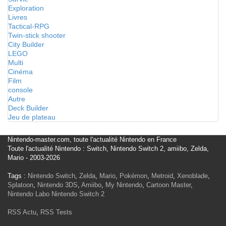
Exploration
Livres
Tactical-RPG
Twin-stick shooter
City Builder
LEGO
Multi
Cinéma
Film
console
Autre
Deck Builder
Jeu de plateau
Nintendo-master.com, toute l'actualité Nintendo en France
Toute l'actualité Nintendo : Switch, Nintendo Switch 2, amiibo, Zelda,
Mario - 2003-2026
Tags :
Nintendo Switch
,
Zelda
,
Mario
,
Pokémon
,
Metroid
,
Xenoblade
,
Splatoon
,
Nintendo 3DS
,
Amiibo
,
My Nintendo
,
Cartoon Master
,
Nintendo Labo
Nintendo Switch 2
RSS Actu
,
RSS Tests