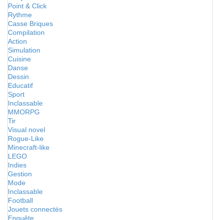
Point & Click
Rythme
Casse Briques
Compilation
Action
Simulation
Cuisine
Danse
Dessin
Educatif
Sport
Inclassable
MMORPG
Tir
Visual novel
Rogue-Like
Minecraft-like
LEGO
Indies
Gestion
Mode
Inclassable
Football
Jouets connectés
Enquête