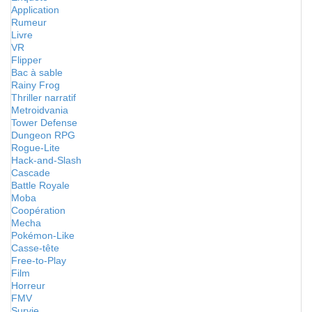
Application
Rumeur
Livre
VR
Flipper
Bac à sable
Rainy Frog
Thriller narratif
Metroidvania
Tower Defense
Dungeon RPG
Rogue-Lite
Hack-and-Slash
Cascade
Battle Royale
Moba
Coopération
Mecha
Pokémon-Like
Casse-tête
Free-to-Play
Film
Horreur
FMV
Survie