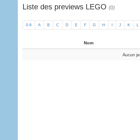
Liste des previews LEGO
(0)
0-9
A
B
C
D
E
F
G
H
I
J
K
L
Nom
Aucun je