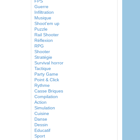
FPS
Guerre
Infiltration
Musique
Shoot'em up
Puzzle
Rail Shooter
Réflexion
RPG
Shooter
Stratégie
Survival horror
Tactique
Party Game
Point & Click
Rythme
Casse Briques
Compilation
Action
Simulation
Cuisine
Danse
Dessin
Educatif
Sport