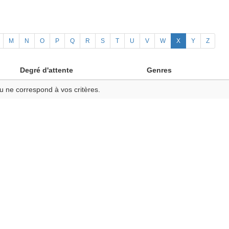
M
N
O
P
Q
R
S
T
U
V
W
X
Y
Z
Degré d'attente
Genres
u ne correspond à vos critères.