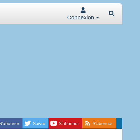
Connexion
S'abonner
Suivre
S'abonner
S'abonner