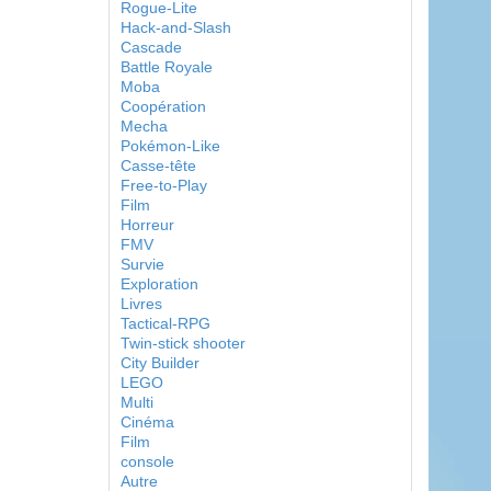
Rogue-Lite
Hack-and-Slash
Cascade
Battle Royale
Moba
Coopération
Mecha
Pokémon-Like
Casse-tête
Free-to-Play
Film
Horreur
FMV
Survie
Exploration
Livres
Tactical-RPG
Twin-stick shooter
City Builder
LEGO
Multi
Cinéma
Film
console
Autre