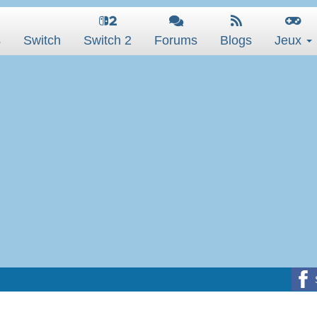
s
Switch
Switch 2
Forums
Blogs
Jeux