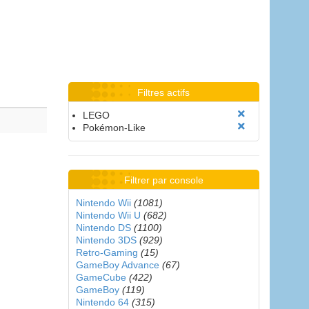
Filtres actifs
LEGO
Pokémon-Like
Filtrer par console
Nintendo Wii
(1081)
Nintendo Wii U
(682)
Nintendo DS
(1100)
Nintendo 3DS
(929)
Retro-Gaming
(15)
GameBoy Advance
(67)
GameCube
(422)
GameBoy
(119)
Nintendo 64
(315)