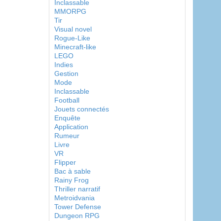
Inclassable
MMORPG
Tir
Visual novel
Rogue-Like
Minecraft-like
LEGO
Indies
Gestion
Mode
Inclassable
Football
Jouets connectés
Enquête
Application
Rumeur
Livre
VR
Flipper
Bac à sable
Rainy Frog
Thriller narratif
Metroidvania
Tower Defense
Dungeon RPG