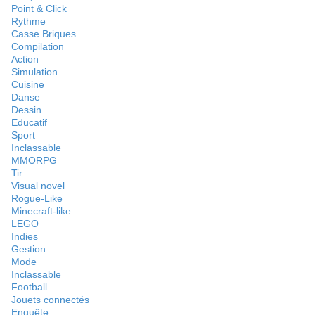
Point & Click
Rythme
Casse Briques
Compilation
Action
Simulation
Cuisine
Danse
Dessin
Educatif
Sport
Inclassable
MMORPG
Tir
Visual novel
Rogue-Like
Minecraft-like
LEGO
Indies
Gestion
Mode
Inclassable
Football
Jouets connectés
Enquête