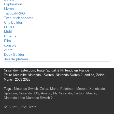
Exploration
Livres
Tactical-RPG
Twin-stick shooter
City Builder
LEGO
Multi
Cinéma
Film
console
Autre
Deck Builder
Jeu de plateau
Nintendo-master.com, toute l'actualité Nintendo en France
Toute l'actualité Nintendo : Switch, Nintendo Switch 2, amiibo, Zelda,
Mario - 2003-2026
Tags :
Nintendo Switch
,
Zelda
,
Mario
,
Pokémon
,
Metroid
,
Xenoblade
,
Splatoon
,
Nintendo 3DS
,
Amiibo
,
My Nintendo
,
Cartoon Master
,
Nintendo Labo
Nintendo Switch 2
RSS Actu
,
RSS Tests