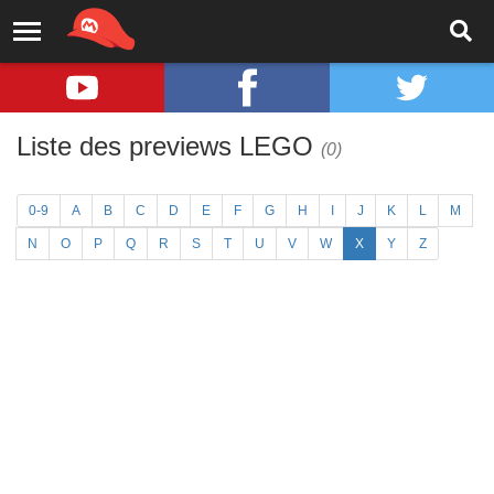
Liste des previews LEGO
(0)
0-9
A
B
C
D
E
F
G
H
I
J
K
L
M
N
O
P
Q
R
S
T
U
V
W
X
Y
Z