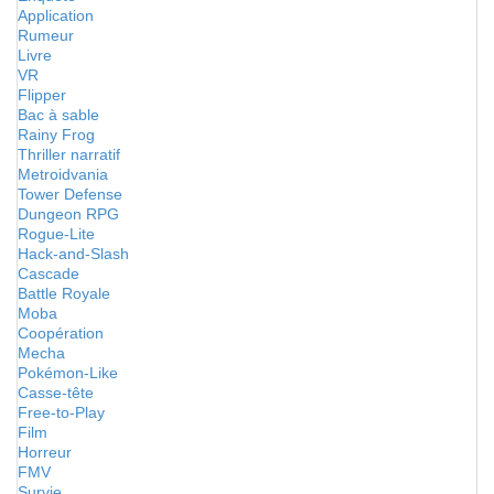
Application
Rumeur
Livre
VR
Flipper
Bac à sable
Rainy Frog
Thriller narratif
Metroidvania
Tower Defense
Dungeon RPG
Rogue-Lite
Hack-and-Slash
Cascade
Battle Royale
Moba
Coopération
Mecha
Pokémon-Like
Casse-tête
Free-to-Play
Film
Horreur
FMV
Survie