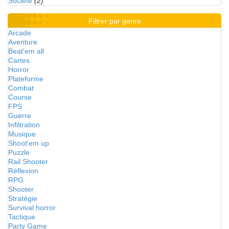
Société
(2)
Filtrer par genre
Arcade
Aventure
Beat'em all
Cartes
Horror
Plateforme
Combat
Course
FPS
Guerre
Infiltration
Musique
Shoot'em up
Puzzle
Rail Shooter
Réflexion
RPG
Shooter
Stratégie
Survival horror
Tactique
Party Game