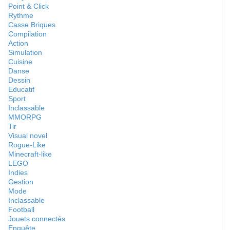
Point & Click
Rythme
Casse Briques
Compilation
Action
Simulation
Cuisine
Danse
Dessin
Educatif
Sport
Inclassable
MMORPG
Tir
Visual novel
Rogue-Like
Minecraft-like
LEGO
Indies
Gestion
Mode
Inclassable
Football
Jouets connectés
Enquête