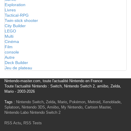
Exploration
Livres
Tactical-RPG
Twin-stick shooter
City Builder
LEGO
Multi
Cinéma
Film
console
Autre
Deck Builder
Jeu de plateau
Nintendo-master.com, toute l'actualité Nintendo en France
Toute l'actualité Nintendo : Switch, Nintendo Switch 2, amiibo, Zelda,
Mario - 2003-2026
Tags :
Nintendo Switch
,
Zelda
,
Mario
,
Pokémon
,
Metroid
,
Xenoblade
,
Splatoon
,
Nintendo 3DS
,
Amiibo
,
My Nintendo
,
Cartoon Master
,
Nintendo Labo
Nintendo Switch 2
RSS Actu
,
RSS Tests