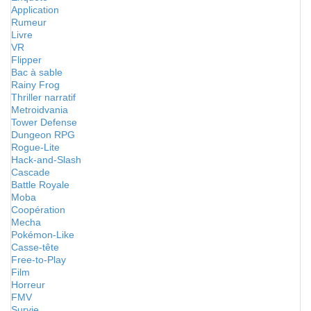
Application
Rumeur
Livre
VR
Flipper
Bac à sable
Rainy Frog
Thriller narratif
Metroidvania
Tower Defense
Dungeon RPG
Rogue-Lite
Hack-and-Slash
Cascade
Battle Royale
Moba
Coopération
Mecha
Pokémon-Like
Casse-tête
Free-to-Play
Film
Horreur
FMV
Survie