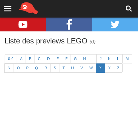
Liste des previews LEGO
(0)
0-9
A
B
C
D
E
F
G
H
I
J
K
L
M
N
O
P
Q
R
S
T
U
V
W
X
Y
Z