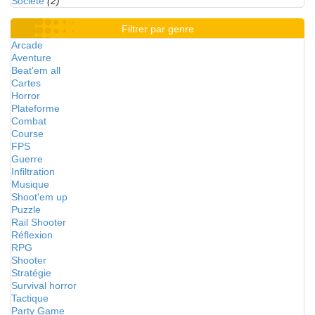
Société
(2)
Filtrer par genre
Arcade
Aventure
Beat'em all
Cartes
Horror
Plateforme
Combat
Course
FPS
Guerre
Infiltration
Musique
Shoot'em up
Puzzle
Rail Shooter
Réflexion
RPG
Shooter
Stratégie
Survival horror
Tactique
Party Game