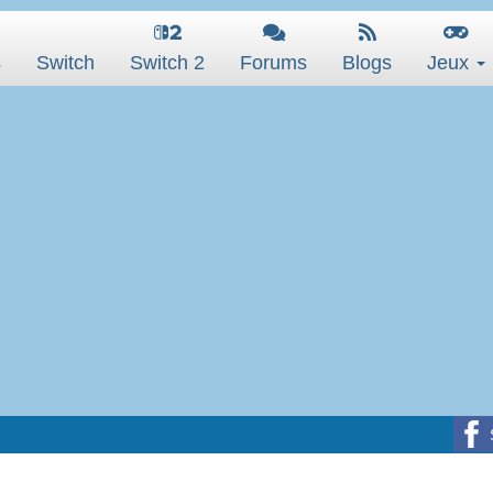
s
Switch
Switch 2
Forums
Blogs
Jeux