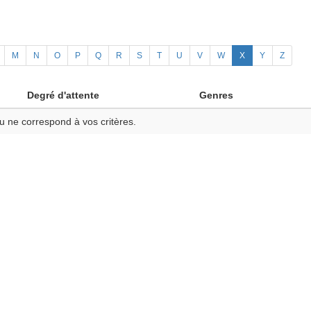
M
N
O
P
Q
R
S
T
U
V
W
X
Y
Z
Degré d'attente
Genres
u ne correspond à vos critères.