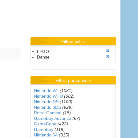
Filtres actifs
LEGO
Danse
Filtrer par console
Nintendo Wii
(1081)
Nintendo Wii U
(682)
Nintendo DS
(1100)
Nintendo 3DS
(929)
Retro-Gaming
(15)
GameBoy Advance
(67)
GameCube
(422)
GameBoy
(119)
Nintendo 64
(315)