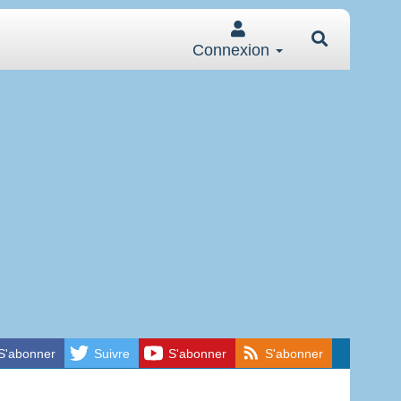
Connexion
S'abonner
Suivre
S'abonner
S'abonner