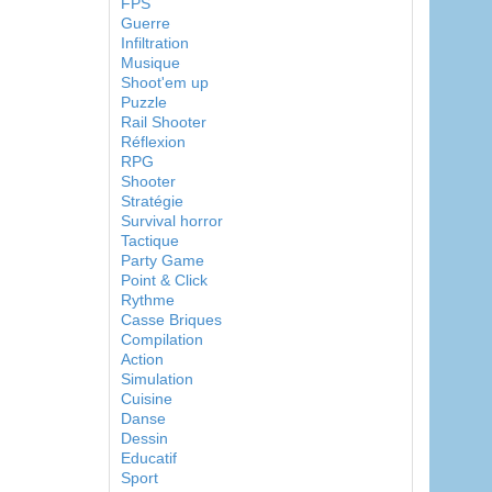
FPS
Guerre
Infiltration
Musique
Shoot'em up
Puzzle
Rail Shooter
Réflexion
RPG
Shooter
Stratégie
Survival horror
Tactique
Party Game
Point & Click
Rythme
Casse Briques
Compilation
Action
Simulation
Cuisine
Danse
Dessin
Educatif
Sport