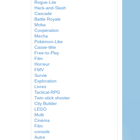
Rogue-Lite
Hack-and-Slash
Cascade
Battle Royale
Moba
Coopération
Mecha
Pokémon-Like
Casse-tête
Free-to-Play
Film
Horreur
FMV
Survie
Exploration
Livres
Tactical-RPG
Twin-stick shooter
City Builder
LEGO
Multi
Cinéma
Film
console
Autre