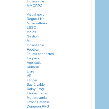
Inclassable
MMORPG
Tir
Visual novel
Rogue-Like
Minecraft-like
LEGO
Indies
Gestion
Mode
Inclassable
Football
Jouets connectés
Enquête
Application
Rumeur
Livre
VR
Flipper
Bac à sable
Rainy Frog
Thriller narratif
Metroidvania
Tower Defense
Dungeon RPG