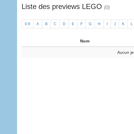
Liste des previews LEGO
(0)
0-9
A
B
C
D
E
F
G
H
I
J
K
L
Nom
Aucun je