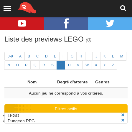
Liste des previews LEGO
(0)
0-9
A
B
C
D
E
F
G
H
I
J
K
L
M
N
O
P
Q
R
S
T
U
V
W
X
Y
Z
Nom
Degré d'attente
Genres
Aucun jeu ne correspond à vos critères.
Filtres actifs
LEGO
Dungeon RPG