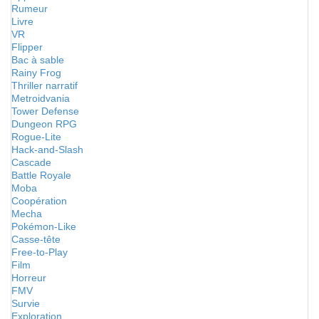
Rumeur
Livre
VR
Flipper
Bac à sable
Rainy Frog
Thriller narratif
Metroidvania
Tower Defense
Dungeon RPG
Rogue-Lite
Hack-and-Slash
Cascade
Battle Royale
Moba
Coopération
Mecha
Pokémon-Like
Casse-tête
Free-to-Play
Film
Horreur
FMV
Survie
Exploration