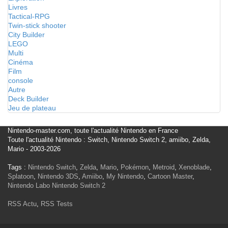
Livres
Tactical-RPG
Twin-stick shooter
City Builder
LEGO
Multi
Cinéma
Film
console
Autre
Deck Builder
Jeu de plateau
Nintendo-master.com, toute l'actualité Nintendo en France
Toute l'actualité Nintendo : Switch, Nintendo Switch 2, amiibo, Zelda,
Mario - 2003-2026
Tags :
Nintendo Switch
,
Zelda
,
Mario
,
Pokémon
,
Metroid
,
Xenoblade
,
Splatoon
,
Nintendo 3DS
,
Amiibo
,
My Nintendo
,
Cartoon Master
,
Nintendo Labo
Nintendo Switch 2
RSS Actu
,
RSS Tests