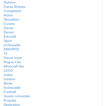
Rythme
Casse Briques
Compilation
Action
Simulation
Cuisine
Danse
Dessin
Educatif
Sport
Inclassable
MMORPG
Tir
Visual novel
Rogue-Like
Minecraft-like
LEGO
Indies
Gestion
Mode
Inclassable
Football
Jouets connectés
Enquête
Application