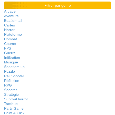
Filtrer par genre
Arcade
Aventure
Beat'em all
Cartes
Horror
Plateforme
Combat
Course
FPS
Guerre
Infiltration
Musique
Shoot'em up
Puzzle
Rail Shooter
Réflexion
RPG
Shooter
Stratégie
Survival horror
Tactique
Party Game
Point & Click