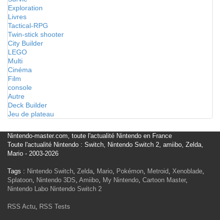
Exploration
Livres
Tactical-RPG
Twin-stick shooter
City Builder
LEGO
Multi
Cinéma
Film
console
Autre
Deck Builder
Jeu de plateau
Nintendo-master.com, toute l'actualité Nintendo en France
Toute l'actualité Nintendo : Switch, Nintendo Switch 2, amiibo, Zelda,
Mario - 2003-2026
Tags :
Nintendo Switch
,
Zelda
,
Mario
,
Pokémon
,
Metroid
,
Xenoblade
,
Splatoon
,
Nintendo 3DS
,
Amiibo
,
My Nintendo
,
Cartoon Master
,
Nintendo Labo
Nintendo Switch 2
RSS Actu
,
RSS Tests