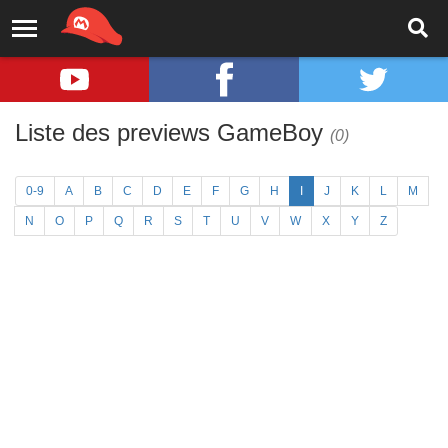
Liste des previews GameBoy
(0)
0-9
A
B
C
D
E
F
G
H
I
J
K
L
M
N
O
P
Q
R
S
T
U
V
W
X
Y
Z