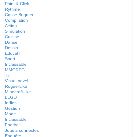
Point & Click
Rythme
Casse Briques
Compilation
Action
Simulation
Cuisine
Danse
Dessin
Educatif
Sport
Inclassable
MMORPG
Tir
Visual novel
Rogue-Like
Minecraft-like
LEGO
Indies
Gestion
Mode
Inclassable
Football
Jouets connectés
Enquête