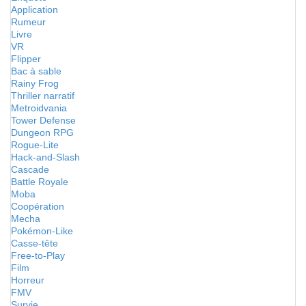
Application
Rumeur
Livre
VR
Flipper
Bac à sable
Rainy Frog
Thriller narratif
Metroidvania
Tower Defense
Dungeon RPG
Rogue-Lite
Hack-and-Slash
Cascade
Battle Royale
Moba
Coopération
Mecha
Pokémon-Like
Casse-tête
Free-to-Play
Film
Horreur
FMV
Survie