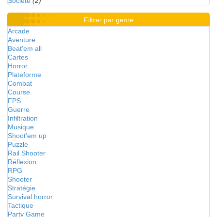
Société
(2)
Filtrer par genre
Arcade
Aventure
Beat'em all
Cartes
Horror
Plateforme
Combat
Course
FPS
Guerre
Infiltration
Musique
Shoot'em up
Puzzle
Rail Shooter
Réflexion
RPG
Shooter
Stratégie
Survival horror
Tactique
Party Game