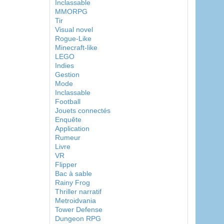
Inclassable
MMORPG
Tir
Visual novel
Rogue-Like
Minecraft-like
LEGO
Indies
Gestion
Mode
Inclassable
Football
Jouets connectés
Enquête
Application
Rumeur
Livre
VR
Flipper
Bac à sable
Rainy Frog
Thriller narratif
Metroidvania
Tower Defense
Dungeon RPG