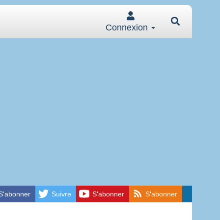
Connexion
S'abonner
Suivre
S'abonner
S'abonner