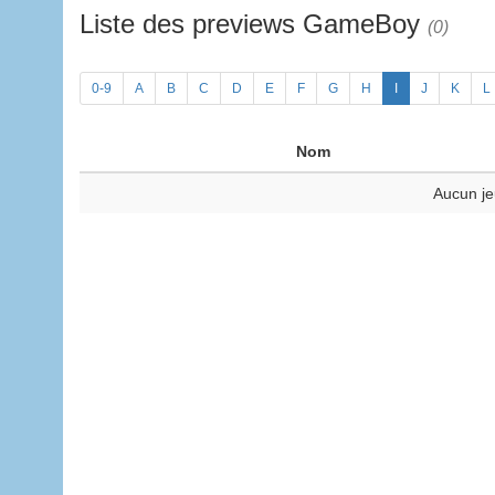
Liste des previews GameBoy
(0)
0-9
A
B
C
D
E
F
G
H
I
J
K
L
Nom
Aucun je