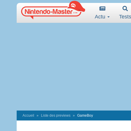
Actu
Test
Accueil
Liste des previews
GameBoy