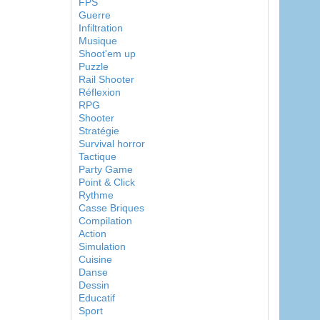
FPS
Guerre
Infiltration
Musique
Shoot'em up
Puzzle
Rail Shooter
Réflexion
RPG
Shooter
Stratégie
Survival horror
Tactique
Party Game
Point & Click
Rythme
Casse Briques
Compilation
Action
Simulation
Cuisine
Danse
Dessin
Educatif
Sport