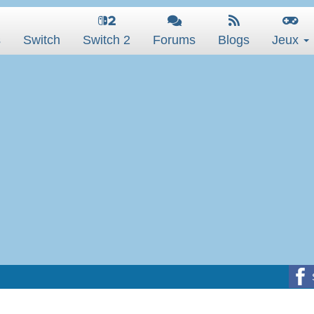
s
Switch
Switch 2
Forums
Blogs
Jeux