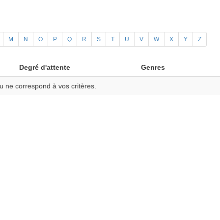
M
N
O
P
Q
R
S
T
U
V
W
X
Y
Z
Degré d'attente
Genres
u ne correspond à vos critères.