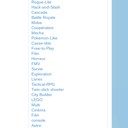
Rogue-Lite
Hack-and-Slash
Cascade
Battle Royale
Moba
Coopération
Mecha
Pokémon-Like
Casse-tête
Free-to-Play
Film
Horreur
FMV
Survie
Exploration
Livres
Tactical-RPG
Twin-stick shooter
City Builder
LEGO
Multi
Cinéma
Film
console
Autre