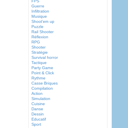
FPS
Guerre
Infiltration
Musique
Shoot'em up
Puzzle
Rail Shooter
Réflexion
RPG
Shooter
Stratégie
Survival horror
Tactique
Party Game
Point & Click
Rythme
Casse Briques
Compilation
Action
Simulation
Cuisine
Danse
Dessin
Educatif
Sport