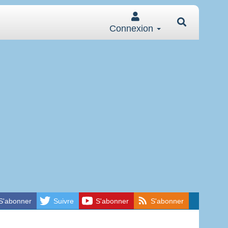
Connexion
S'abonner
Suivre
S'abonner
S'abonner