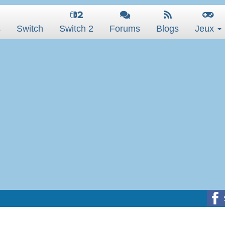
s
Switch
Switch 2
Forums
Blogs
Jeux