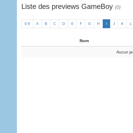
Liste des previews GameBoy
(0)
0-9
A
B
C
D
E
F
G
H
I
J
K
L
Nom
Aucun je