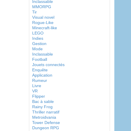
Inclassable
MMORPG
Tir
Visual novel
Rogue-Like
Minecraft-like
LEGO
Indies
Gestion
Mode
Inclassable
Football
Jouets connectés
Enquête
Application
Rumeur
Livre
VR
Flipper
Bac à sable
Rainy Frog
Thriller narratif
Metroidvania
Tower Defense
Dungeon RPG