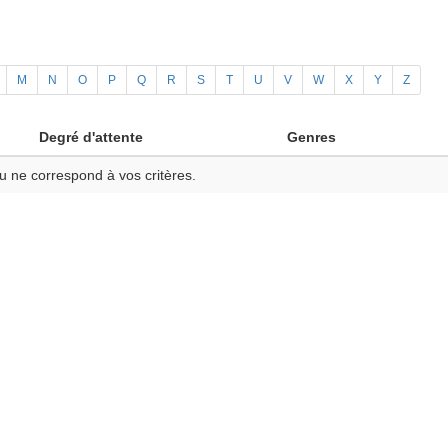
M
N
O
P
Q
R
S
T
U
V
W
X
Y
Z
Degré d'attente
Genres
u ne correspond à vos critères.