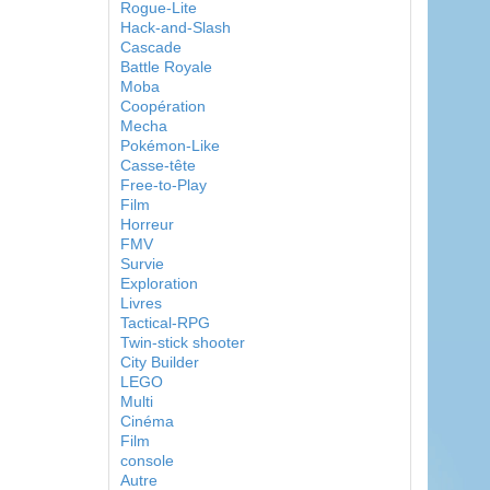
Rogue-Lite
Hack-and-Slash
Cascade
Battle Royale
Moba
Coopération
Mecha
Pokémon-Like
Casse-tête
Free-to-Play
Film
Horreur
FMV
Survie
Exploration
Livres
Tactical-RPG
Twin-stick shooter
City Builder
LEGO
Multi
Cinéma
Film
console
Autre