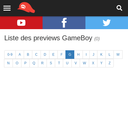
Liste des previews GameBoy
(0)
0-9
A
B
C
D
E
F
G
H
I
J
K
L
M
N
O
P
Q
R
S
T
U
V
W
X
Y
Z