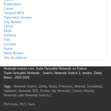
Exploration
Livres
Tactical-RPG
Twin-stick shooter
City Builder
LEGO
Multi
Cinéma
Film
console
Autre
Deck Builder
Jeu de plateau
Nintendo-master.com, toute l'actualité Nintendo en France
Toute l'actualité Nintendo : Switch, Nintendo Switch 2, amiibo, Zelda,
Mario - 2003-2026
Tags :
Nintendo Switch
,
Zelda
,
Mario
,
Pokémon
,
Metroid
,
Xenoblade
,
Splatoon
,
Nintendo 3DS
,
Amiibo
,
My Nintendo
,
Cartoon Master
,
Nintendo Labo
Nintendo Switch 2
RSS Actu
,
RSS Tests