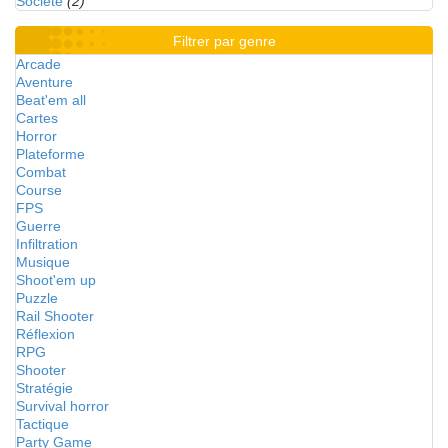
Société
(2)
Filtrer par genre
Arcade
Aventure
Beat'em all
Cartes
Horror
Plateforme
Combat
Course
FPS
Guerre
Infiltration
Musique
Shoot'em up
Puzzle
Rail Shooter
Réflexion
RPG
Shooter
Stratégie
Survival horror
Tactique
Party Game