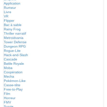
Application
Rumeur
Livre
VR
Flipper
Bac à sable
Rainy Frog
Thriller narratif
Metroidvania
Tower Defense
Dungeon RPG
Rogue-Lite
Hack-and-Slash
Cascade
Battle Royale
Moba
Coopération
Mecha
Pokémon-Like
Casse-tête
Free-to-Play
Film
Horreur
FMV
Survie