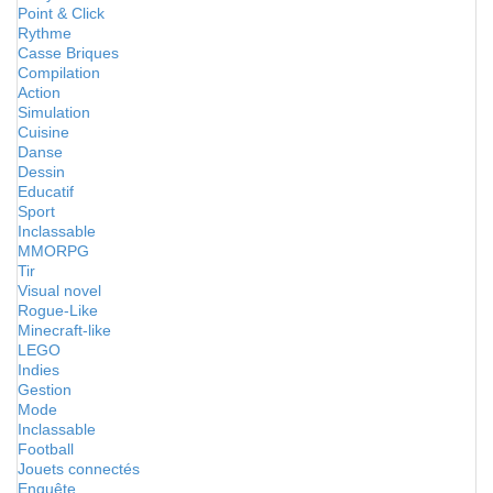
Point & Click
Rythme
Casse Briques
Compilation
Action
Simulation
Cuisine
Danse
Dessin
Educatif
Sport
Inclassable
MMORPG
Tir
Visual novel
Rogue-Like
Minecraft-like
LEGO
Indies
Gestion
Mode
Inclassable
Football
Jouets connectés
Enquête