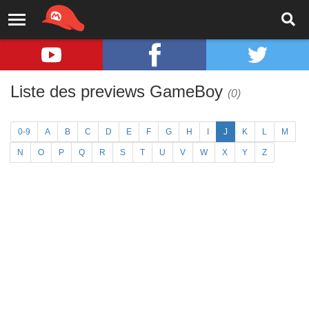
Liste des previews GameBoy
(0)
0-9
A
B
C
D
E
F
G
H
I
J
K
L
M
N
O
P
Q
R
S
T
U
V
W
X
Y
Z