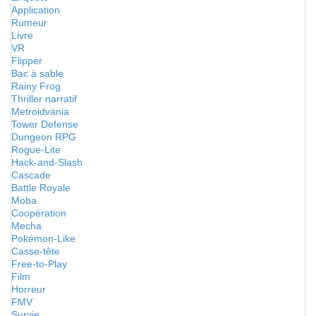
Application
Rumeur
Livre
VR
Flipper
Bac à sable
Rainy Frog
Thriller narratif
Metroidvania
Tower Defense
Dungeon RPG
Rogue-Lite
Hack-and-Slash
Cascade
Battle Royale
Moba
Coopération
Mecha
Pokémon-Like
Casse-tête
Free-to-Play
Film
Horreur
FMV
Survie