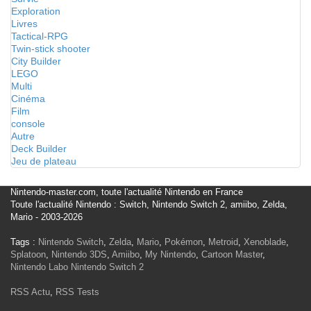
Exploration
Livres
Tactical-RPG
Twin-stick shooter
City Builder
LEGO
Multi
Cinéma
Film
console
Autre
Deck Builder
Jeu de plateau
Nintendo-master.com, toute l'actualité Nintendo en France
Toute l'actualité Nintendo : Switch, Nintendo Switch 2, amiibo, Zelda,
Mario - 2003-2026
Tags :
Nintendo Switch
,
Zelda
,
Mario
,
Pokémon
,
Metroid
,
Xenoblade
,
Splatoon
,
Nintendo 3DS
,
Amiibo
,
My Nintendo
,
Cartoon Master
,
Nintendo Labo
Nintendo Switch 2
RSS Actu
,
RSS Tests