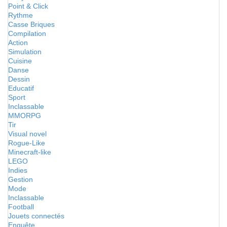
Point & Click
Rythme
Casse Briques
Compilation
Action
Simulation
Cuisine
Danse
Dessin
Educatif
Sport
Inclassable
MMORPG
Tir
Visual novel
Rogue-Like
Minecraft-like
LEGO
Indies
Gestion
Mode
Inclassable
Football
Jouets connectés
Enquête