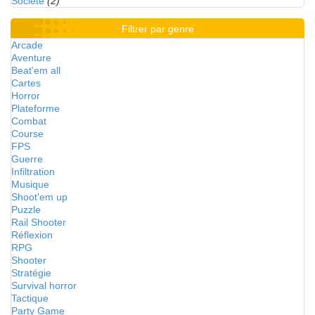
Société
(2)
Filtrer par genre
Arcade
Aventure
Beat'em all
Cartes
Horror
Plateforme
Combat
Course
FPS
Guerre
Infiltration
Musique
Shoot'em up
Puzzle
Rail Shooter
Réflexion
RPG
Shooter
Stratégie
Survival horror
Tactique
Party Game