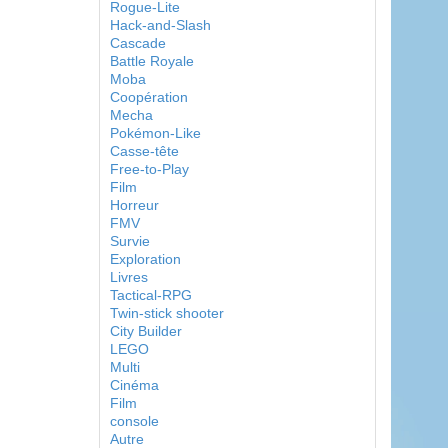
Rogue-Lite
Hack-and-Slash
Cascade
Battle Royale
Moba
Coopération
Mecha
Pokémon-Like
Casse-tête
Free-to-Play
Film
Horreur
FMV
Survie
Exploration
Livres
Tactical-RPG
Twin-stick shooter
City Builder
LEGO
Multi
Cinéma
Film
console
Autre