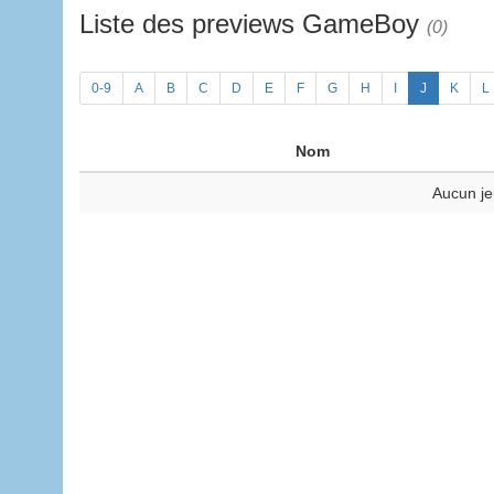
Liste des previews GameBoy
(0)
0-9
A
B
C
D
E
F
G
H
I
J
K
L
Nom
Aucun je