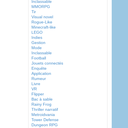
Inclassable
MMORPG
Tir
Visual novel
Rogue-Like
Minecraft-like
LEGO
Indies
Gestion
Mode
Inclassable
Football
Jouets connectés
Enquête
Application
Rumeur
Livre
VR
Flipper
Bac à sable
Rainy Frog
Thriller narratif
Metroidvania
Tower Defense
Dungeon RPG