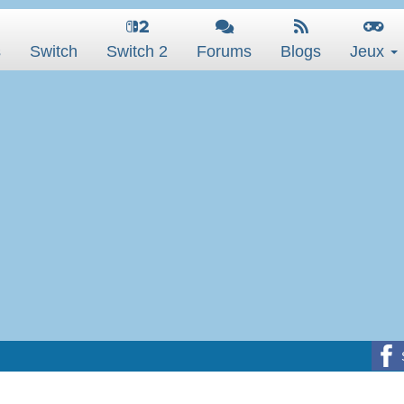
s
Switch
Switch 2
Forums
Blogs
Jeux