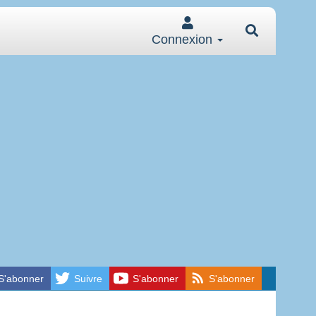
Connexion
S'abonner
Suivre
S'abonner
S'abonner