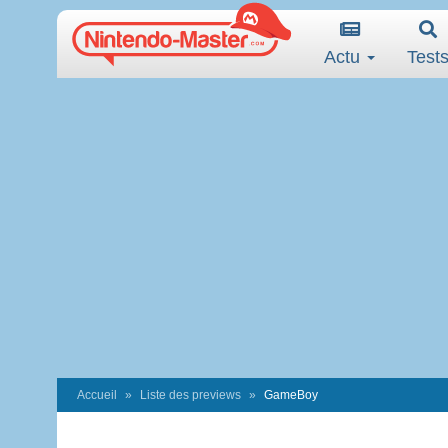
Actu
Test
Accueil
Liste des previews
GameBoy