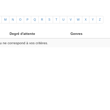
M
N
O
P
Q
R
S
T
U
V
W
X
Y
Z
Degré d'attente
Genres
u ne correspond à vos critères.