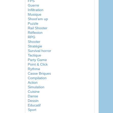
FPS
Guerre
Infiltration
Musique
Shoot'em up
Puzzle
Rail Shooter
Réflexion
RPG
Shooter
Stratégie
Survival horror
Tactique
Party Game
Point & Click
Rythme
Casse Briques
Compilation
Action
Simulation
Cuisine
Danse
Dessin
Educatif
Sport