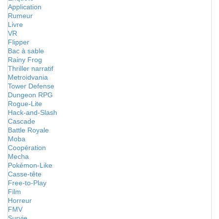
Application
Rumeur
Livre
VR
Flipper
Bac à sable
Rainy Frog
Thriller narratif
Metroidvania
Tower Defense
Dungeon RPG
Rogue-Lite
Hack-and-Slash
Cascade
Battle Royale
Moba
Coopération
Mecha
Pokémon-Like
Casse-tête
Free-to-Play
Film
Horreur
FMV
Survie