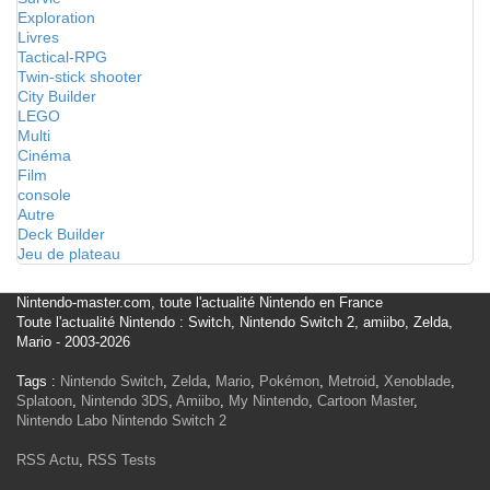
Exploration
Livres
Tactical-RPG
Twin-stick shooter
City Builder
LEGO
Multi
Cinéma
Film
console
Autre
Deck Builder
Jeu de plateau
Nintendo-master.com, toute l'actualité Nintendo en France
Toute l'actualité Nintendo : Switch, Nintendo Switch 2, amiibo, Zelda,
Mario - 2003-2026
Tags :
Nintendo Switch
,
Zelda
,
Mario
,
Pokémon
,
Metroid
,
Xenoblade
,
Splatoon
,
Nintendo 3DS
,
Amiibo
,
My Nintendo
,
Cartoon Master
,
Nintendo Labo
Nintendo Switch 2
RSS Actu
,
RSS Tests