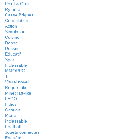
Point & Click
Rythme
Casse Briques
Compilation
Action
Simulation
Cuisine
Danse
Dessin
Educatif
Sport
Inclassable
MMORPG
Tir
Visual novel
Rogue-Like
Minecraft-like
LEGO
Indies
Gestion
Mode
Inclassable
Football
Jouets connectés
Enquête