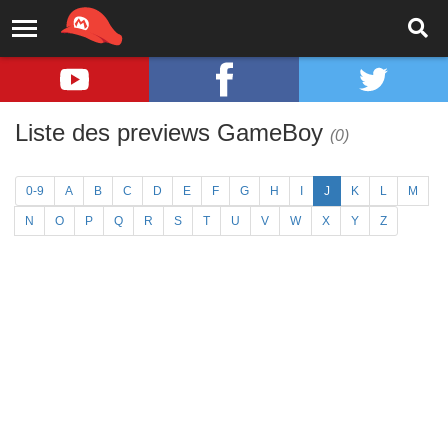
Liste des previews GameBoy
(0)
0-9
A
B
C
D
E
F
G
H
I
J
K
L
M
N
O
P
Q
R
S
T
U
V
W
X
Y
Z