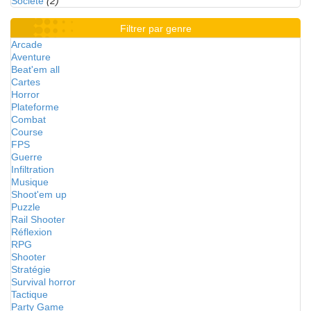
Société
(2)
Filtrer par genre
Arcade
Aventure
Beat'em all
Cartes
Horror
Plateforme
Combat
Course
FPS
Guerre
Infiltration
Musique
Shoot'em up
Puzzle
Rail Shooter
Réflexion
RPG
Shooter
Stratégie
Survival horror
Tactique
Party Game