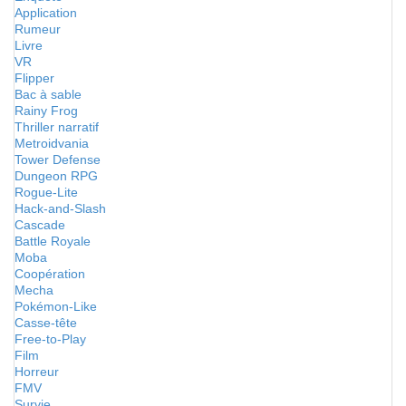
Application
Rumeur
Livre
VR
Flipper
Bac à sable
Rainy Frog
Thriller narratif
Metroidvania
Tower Defense
Dungeon RPG
Rogue-Lite
Hack-and-Slash
Cascade
Battle Royale
Moba
Coopération
Mecha
Pokémon-Like
Casse-tête
Free-to-Play
Film
Horreur
FMV
Survie