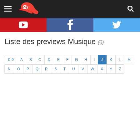
Liste des previews Musique
(0)
0-9
A
B
C
D
E
F
G
H
I
J
K
L
M
N
O
P
Q
R
S
T
U
V
W
X
Y
Z