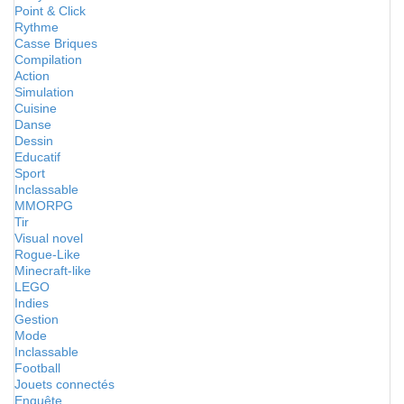
Point & Click
Rythme
Casse Briques
Compilation
Action
Simulation
Cuisine
Danse
Dessin
Educatif
Sport
Inclassable
MMORPG
Tir
Visual novel
Rogue-Like
Minecraft-like
LEGO
Indies
Gestion
Mode
Inclassable
Football
Jouets connectés
Enquête