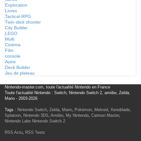
Exploration
Livres
Tactical-RPG
Twin-stick shooter
City Builder
LEGO
Multi
Cinéma
Film
console
Autre
Deck Builder
Jeu de plateau
Nintendo-master.com, toute l'actualité Nintendo en France
Toute l'actualité Nintendo : Switch, Nintendo Switch 2, amiibo, Zelda,
Mario - 2003-2026
Tags :
Nintendo Switch
,
Zelda
,
Mario
,
Pokémon
,
Metroid
,
Xenoblade
,
Splatoon
,
Nintendo 3DS
,
Amiibo
,
My Nintendo
,
Cartoon Master
,
Nintendo Labo
Nintendo Switch 2
RSS Actu
,
RSS Tests