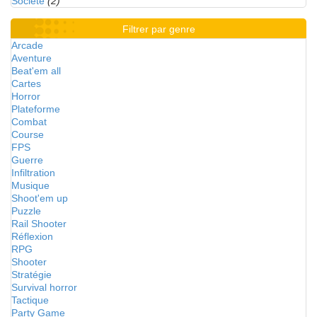
Société
(2)
Filtrer par genre
Arcade
Aventure
Beat'em all
Cartes
Horror
Plateforme
Combat
Course
FPS
Guerre
Infiltration
Musique
Shoot'em up
Puzzle
Rail Shooter
Réflexion
RPG
Shooter
Stratégie
Survival horror
Tactique
Party Game