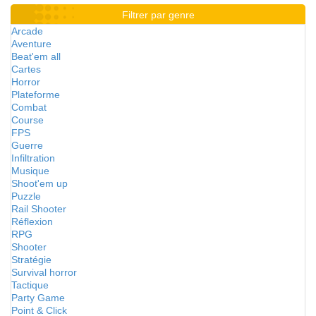
Filtrer par genre
Arcade
Aventure
Beat'em all
Cartes
Horror
Plateforme
Combat
Course
FPS
Guerre
Infiltration
Musique
Shoot'em up
Puzzle
Rail Shooter
Réflexion
RPG
Shooter
Stratégie
Survival horror
Tactique
Party Game
Point & Click