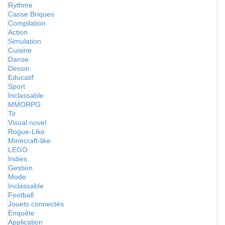
Rythme
Casse Briques
Compilation
Action
Simulation
Cuisine
Danse
Dessin
Educatif
Sport
Inclassable
MMORPG
Tir
Visual novel
Rogue-Like
Minecraft-like
LEGO
Indies
Gestion
Mode
Inclassable
Football
Jouets connectés
Enquête
Application