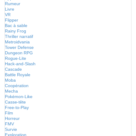
Rumeur
Livre
VR
Flipper
Bac à sable
Rainy Frog
Thriller narratif
Metroidvania
Tower Defense
Dungeon RPG
Rogue-Lite
Hack-and-Slash
Cascade
Battle Royale
Moba
Coopération
Mecha
Pokémon-Like
Casse-tête
Free-to-Play
Film
Horreur
FMV
Survie
Exploration