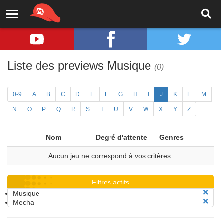
Liste des previews Musique
(0)
0-9
A
B
C
D
E
F
G
H
I
J
K
L
M
N
O
P
Q
R
S
T
U
V
W
X
Y
Z
Nom
Degré d'attente
Genres
Aucun jeu ne correspond à vos critères.
Filtres actifs
Musique
Mecha