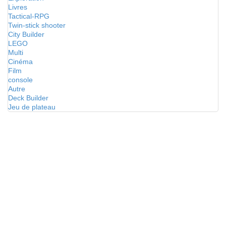
Livres
Tactical-RPG
Twin-stick shooter
City Builder
LEGO
Multi
Cinéma
Film
console
Autre
Deck Builder
Jeu de plateau