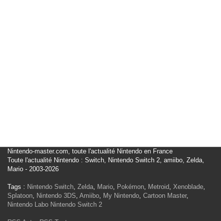
Nintendo-master.com, toute l'actualité Nintendo en France
Toute l'actualité Nintendo : Switch, Nintendo Switch 2, amiibo, Zelda,
Mario - 2003-2026
Tags :
Nintendo Switch
,
Zelda
,
Mario
,
Pokémon
,
Metroid
,
Xenoblade
,
Splatoon
,
Nintendo 3DS
,
Amiibo
,
My Nintendo
,
Cartoon Master
,
Nintendo Labo
Nintendo Switch 2