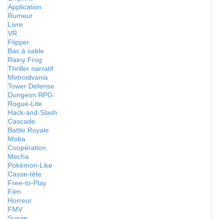
Application
Rumeur
Livre
VR
Flipper
Bac à sable
Rainy Frog
Thriller narratif
Metroidvania
Tower Defense
Dungeon RPG
Rogue-Lite
Hack-and-Slash
Cascade
Battle Royale
Moba
Coopération
Mecha
Pokémon-Like
Casse-tête
Free-to-Play
Film
Horreur
FMV
Survie