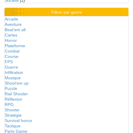
Société
(2)
Filtrer par genre
Arcade
Aventure
Beat'em all
Cartes
Horror
Plateforme
Combat
Course
FPS
Guerre
Infiltration
Musique
Shoot'em up
Puzzle
Rail Shooter
Réflexion
RPG
Shooter
Stratégie
Survival horror
Tactique
Party Game