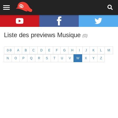
Liste des previews Musique
(0)
0-9
A
B
C
D
E
F
G
H
I
J
K
L
M
N
O
P
Q
R
S
T
U
V
W
X
Y
Z