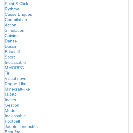
Point & Click
Rythme
Casse Briques
Compilation
Action
Simulation
Cuisine
Danse
Dessin
Educatif
Sport
Inclassable
MMORPG
Tir
Visual novel
Rogue-Like
Minecraft-like
LEGO
Indies
Gestion
Mode
Inclassable
Football
Jouets connectés
Enquête