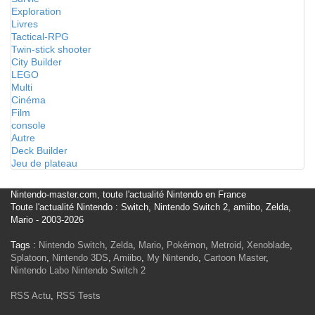
Exploration
Livres
Tactical-RPG
Twin-stick shooter
City Builder
LEGO
Multi
Cinéma
Film
console
Autre
Deck Builder
Jeu de plateau
Nintendo-master.com, toute l'actualité Nintendo en France
Toute l'actualité Nintendo : Switch, Nintendo Switch 2, amiibo, Zelda,
Mario - 2003-2026
Tags :
Nintendo Switch
,
Zelda
,
Mario
,
Pokémon
,
Metroid
,
Xenoblade
,
Splatoon
,
Nintendo 3DS
,
Amiibo
,
My Nintendo
,
Cartoon Master
,
Nintendo Labo
Nintendo Switch 2
RSS Actu
,
RSS Tests