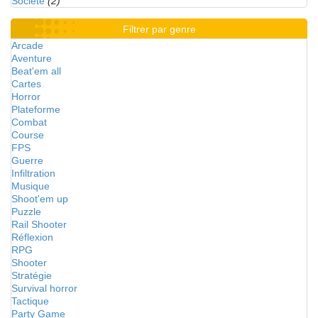
Société
(2)
Filtrer par genre
Arcade
Aventure
Beat'em all
Cartes
Horror
Plateforme
Combat
Course
FPS
Guerre
Infiltration
Musique
Shoot'em up
Puzzle
Rail Shooter
Réflexion
RPG
Shooter
Stratégie
Survival horror
Tactique
Party Game