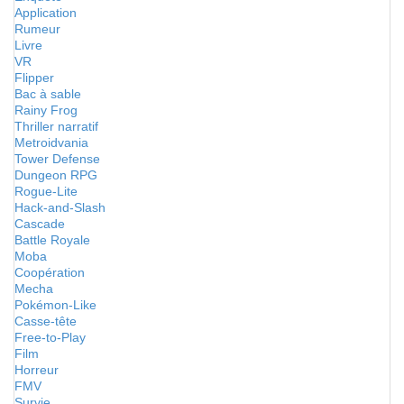
Application
Rumeur
Livre
VR
Flipper
Bac à sable
Rainy Frog
Thriller narratif
Metroidvania
Tower Defense
Dungeon RPG
Rogue-Lite
Hack-and-Slash
Cascade
Battle Royale
Moba
Coopération
Mecha
Pokémon-Like
Casse-tête
Free-to-Play
Film
Horreur
FMV
Survie