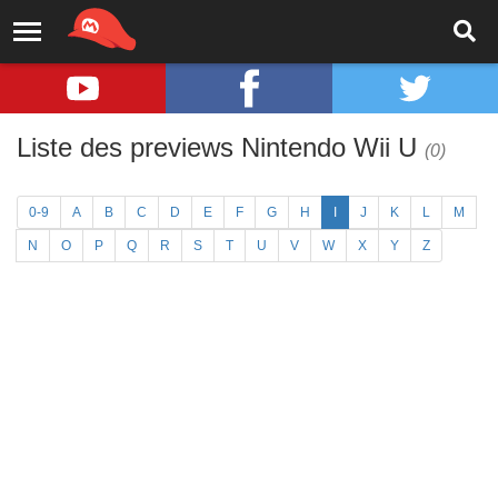
Liste des previews Nintendo Wii U
(0)
0-9
A
B
C
D
E
F
G
H
I
J
K
L
M
N
O
P
Q
R
S
T
U
V
W
X
Y
Z