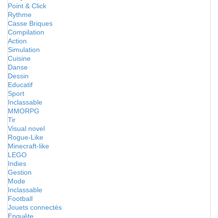
Point & Click
Rythme
Casse Briques
Compilation
Action
Simulation
Cuisine
Danse
Dessin
Educatif
Sport
Inclassable
MMORPG
Tir
Visual novel
Rogue-Like
Minecraft-like
LEGO
Indies
Gestion
Mode
Inclassable
Football
Jouets connectés
Enquête