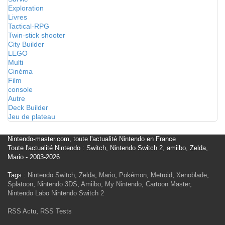
Exploration
Livres
Tactical-RPG
Twin-stick shooter
City Builder
LEGO
Multi
Cinéma
Film
console
Autre
Deck Builder
Jeu de plateau
Nintendo-master.com, toute l'actualité Nintendo en France
Toute l'actualité Nintendo : Switch, Nintendo Switch 2, amiibo, Zelda,
Mario - 2003-2026
Tags :
Nintendo Switch
,
Zelda
,
Mario
,
Pokémon
,
Metroid
,
Xenoblade
,
Splatoon
,
Nintendo 3DS
,
Amiibo
,
My Nintendo
,
Cartoon Master
,
Nintendo Labo
Nintendo Switch 2
RSS Actu
,
RSS Tests