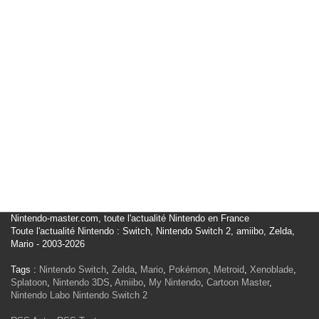
Nintendo-master.com, toute l'actualité Nintendo en France
Toute l'actualité Nintendo : Switch, Nintendo Switch 2, amiibo, Zelda,
Mario - 2003-2026
Tags :
Nintendo Switch
,
Zelda
,
Mario
,
Pokémon
,
Metroid
,
Xenoblade
,
Splatoon
,
Nintendo 3DS
,
Amiibo
,
My Nintendo
,
Cartoon Master
,
Nintendo Labo
Nintendo Switch 2