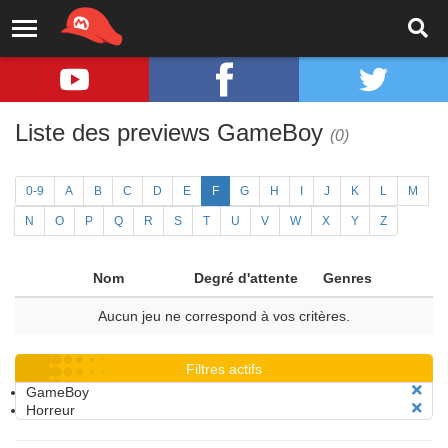
Liste des previews GameBoy
(0)
0-9
A
B
C
D
E
F
G
H
I
J
K
L
M
N
O
P
Q
R
S
T
U
V
W
X
Y
Z
Nom
Degré d'attente
Genres
Aucun jeu ne correspond à vos critères.
Filtres actifs
GameBoy
Horreur