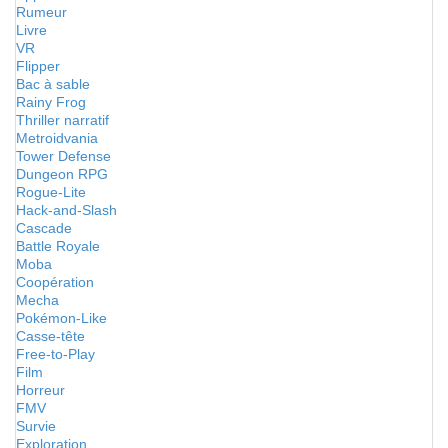
Rumeur
Livre
VR
Flipper
Bac à sable
Rainy Frog
Thriller narratif
Metroidvania
Tower Defense
Dungeon RPG
Rogue-Lite
Hack-and-Slash
Cascade
Battle Royale
Moba
Coopération
Mecha
Pokémon-Like
Casse-tête
Free-to-Play
Film
Horreur
FMV
Survie
Exploration