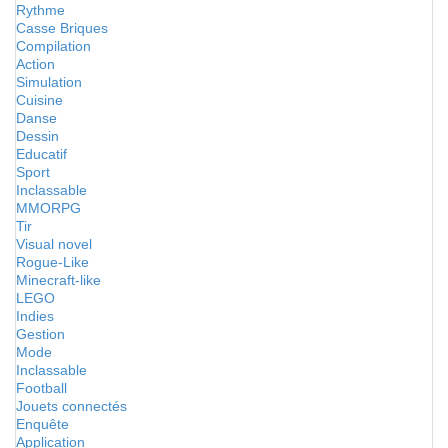
Rythme
Casse Briques
Compilation
Action
Simulation
Cuisine
Danse
Dessin
Educatif
Sport
Inclassable
MMORPG
Tir
Visual novel
Rogue-Like
Minecraft-like
LEGO
Indies
Gestion
Mode
Inclassable
Football
Jouets connectés
Enquête
Application