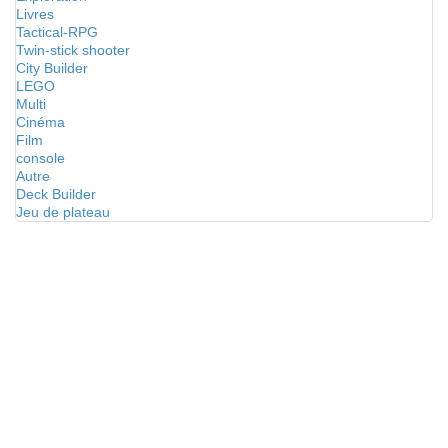
Livres
Tactical-RPG
Twin-stick shooter
City Builder
LEGO
Multi
Cinéma
Film
console
Autre
Deck Builder
Jeu de plateau