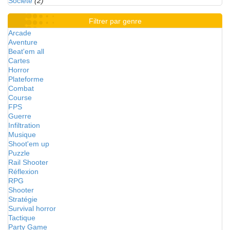
Société
(2)
Filtrer par genre
Arcade
Aventure
Beat'em all
Cartes
Horror
Plateforme
Combat
Course
FPS
Guerre
Infiltration
Musique
Shoot'em up
Puzzle
Rail Shooter
Réflexion
RPG
Shooter
Stratégie
Survival horror
Tactique
Party Game