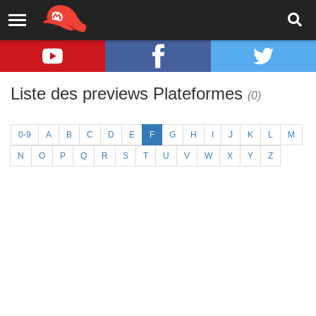
Liste des previews Plateformes
(0)
0-9
A
B
C
D
E
F
G
H
I
J
K
L
M
N
O
P
Q
R
S
T
U
V
W
X
Y
Z