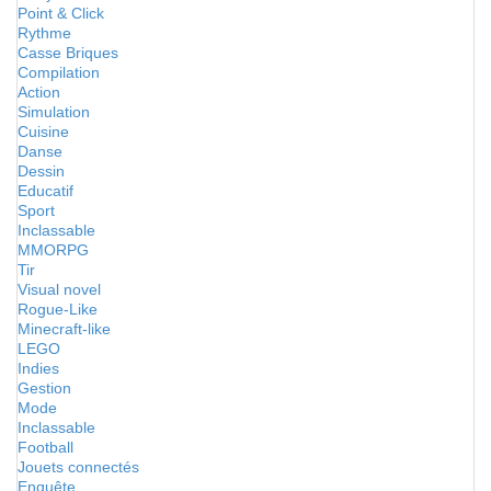
Point & Click
Rythme
Casse Briques
Compilation
Action
Simulation
Cuisine
Danse
Dessin
Educatif
Sport
Inclassable
MMORPG
Tir
Visual novel
Rogue-Like
Minecraft-like
LEGO
Indies
Gestion
Mode
Inclassable
Football
Jouets connectés
Enquête