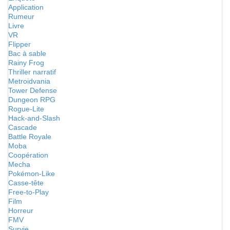
Application
Rumeur
Livre
VR
Flipper
Bac à sable
Rainy Frog
Thriller narratif
Metroidvania
Tower Defense
Dungeon RPG
Rogue-Lite
Hack-and-Slash
Cascade
Battle Royale
Moba
Coopération
Mecha
Pokémon-Like
Casse-tête
Free-to-Play
Film
Horreur
FMV
Survie