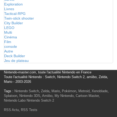
Exploration
Livres
Tactical-RPG
Twin-stick shooter
City Builder
LEGO
Multi
Cinéma
Film
console
Autre
Deck Builder
Jeu de plateau
Nintendo-master.com, toute l'actualité Nintendo en France
Toute l'actualité Nintendo : Switch, Nintendo Switch 2, amiibo, Zelda,
Mario - 2003-2026
Tags :
Nintendo Switch
,
Zelda
,
Mario
,
Pokémon
,
Metroid
,
Xenoblade
,
Splatoon
,
Nintendo 3DS
,
Amiibo
,
My Nintendo
,
Cartoon Master
,
Nintendo Labo
Nintendo Switch 2
RSS Actu
,
RSS Tests