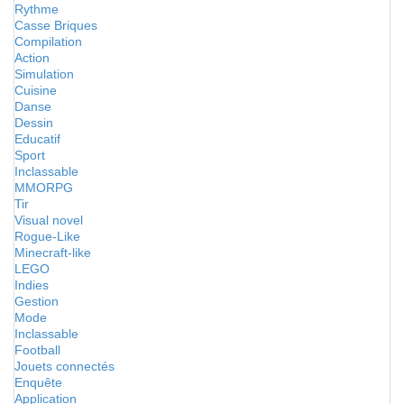
Rythme
Casse Briques
Compilation
Action
Simulation
Cuisine
Danse
Dessin
Educatif
Sport
Inclassable
MMORPG
Tir
Visual novel
Rogue-Like
Minecraft-like
LEGO
Indies
Gestion
Mode
Inclassable
Football
Jouets connectés
Enquête
Application