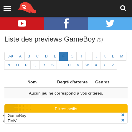
Liste des previews GameBoy
(0)
0-9
A
B
C
D
E
F
G
H
I
J
K
L
M
N
O
P
Q
R
S
T
U
V
W
X
Y
Z
Nom
Degré d'attente
Genres
Aucun jeu ne correspond à vos critères.
Filtres actifs
GameBoy
FMV