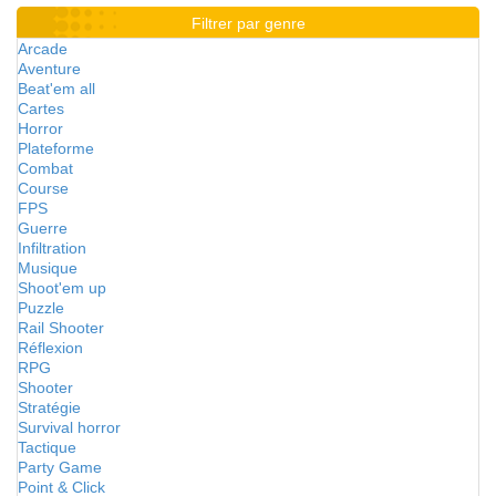
Filtrer par genre
Arcade
Aventure
Beat'em all
Cartes
Horror
Plateforme
Combat
Course
FPS
Guerre
Infiltration
Musique
Shoot'em up
Puzzle
Rail Shooter
Réflexion
RPG
Shooter
Stratégie
Survival horror
Tactique
Party Game
Point & Click