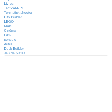
Livres
Tactical-RPG
Twin-stick shooter
City Builder
LEGO
Multi
Cinéma
Film
console
Autre
Deck Builder
Jeu de plateau