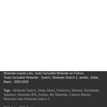
Nintendo-master.com, toute l'actualité Nintendo en France
Toute l'actualité Nintendo : Switch, Nintendo Switch 2, amiibo, Zelda,
Mario - 2003-2026
Tags :
Nintendo Switch
,
Zelda
,
Mario
,
Pokémon
,
Metroid
,
Xenoblade
,
Splatoon
,
Nintendo 3DS
,
Amiibo
,
My Nintendo
,
Cartoon Master
,
Nintendo Labo
Nintendo Switch 2