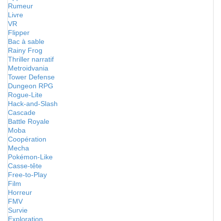
Rumeur
Livre
VR
Flipper
Bac à sable
Rainy Frog
Thriller narratif
Metroidvania
Tower Defense
Dungeon RPG
Rogue-Lite
Hack-and-Slash
Cascade
Battle Royale
Moba
Coopération
Mecha
Pokémon-Like
Casse-tête
Free-to-Play
Film
Horreur
FMV
Survie
Exploration