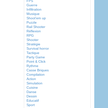
FPS
Guerre
Infiltration
Musique
Shoot'em up
Puzzle
Rail Shooter
Réflexion
RPG
Shooter
Stratégie
Survival horror
Tactique
Party Game
Point & Click
Rythme
Casse Briques
Compilation
Action
Simulation
Cuisine
Danse
Dessin
Educatif
Sport