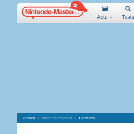
Actu
Test
Accueil
Liste des previews
GameBoy