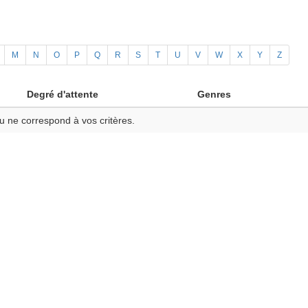
M
N
O
P
Q
R
S
T
U
V
W
X
Y
Z
Degré d'attente
Genres
u ne correspond à vos critères.