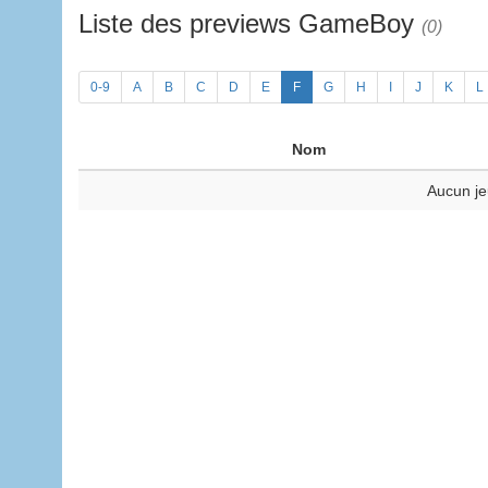
Liste des previews GameBoy
(0)
0-9
A
B
C
D
E
F
G
H
I
J
K
L
Nom
Aucun je