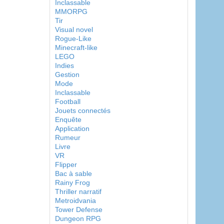
Inclassable
MMORPG
Tir
Visual novel
Rogue-Like
Minecraft-like
LEGO
Indies
Gestion
Mode
Inclassable
Football
Jouets connectés
Enquête
Application
Rumeur
Livre
VR
Flipper
Bac à sable
Rainy Frog
Thriller narratif
Metroidvania
Tower Defense
Dungeon RPG