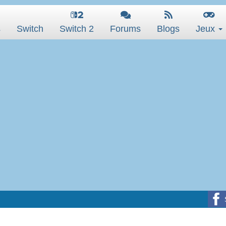
s
Switch
Switch 2
Forums
Blogs
Jeux