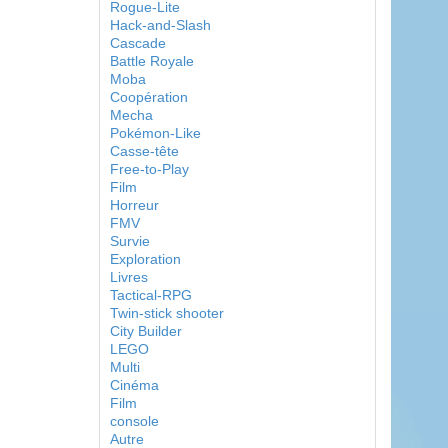
Rogue-Lite
Hack-and-Slash
Cascade
Battle Royale
Moba
Coopération
Mecha
Pokémon-Like
Casse-tête
Free-to-Play
Film
Horreur
FMV
Survie
Exploration
Livres
Tactical-RPG
Twin-stick shooter
City Builder
LEGO
Multi
Cinéma
Film
console
Autre