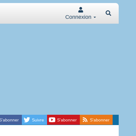
Connexion
S'abonner
Suivre
S'abonner
S'abonner