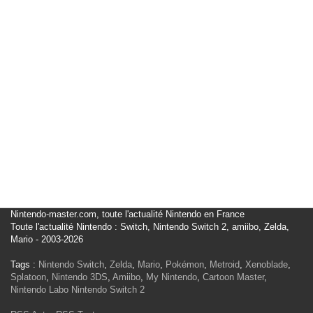
Nintendo-master.com, toute l'actualité Nintendo en France
Toute l'actualité Nintendo : Switch, Nintendo Switch 2, amiibo, Zelda,
Mario - 2003-2026
Tags :
Nintendo Switch
,
Zelda
,
Mario
,
Pokémon
,
Metroid
,
Xenoblade
,
Splatoon
,
Nintendo 3DS
,
Amiibo
,
My Nintendo
,
Cartoon Master
,
Nintendo Labo
Nintendo Switch 2