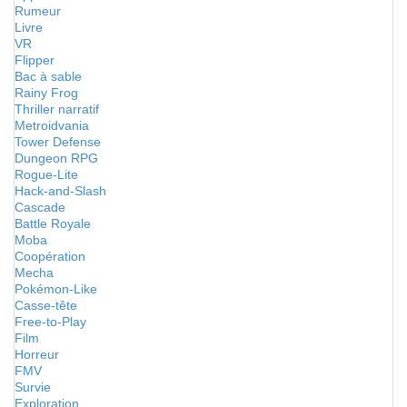
Rumeur
Livre
VR
Flipper
Bac à sable
Rainy Frog
Thriller narratif
Metroidvania
Tower Defense
Dungeon RPG
Rogue-Lite
Hack-and-Slash
Cascade
Battle Royale
Moba
Coopération
Mecha
Pokémon-Like
Casse-tête
Free-to-Play
Film
Horreur
FMV
Survie
Exploration