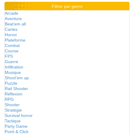
Filtrer par genre
Arcade
Aventure
Beat'em all
Cartes
Horror
Plateforme
Combat
Course
FPS
Guerre
Infiltration
Musique
Shoot'em up
Puzzle
Rail Shooter
Réflexion
RPG
Shooter
Stratégie
Survival horror
Tactique
Party Game
Point & Click