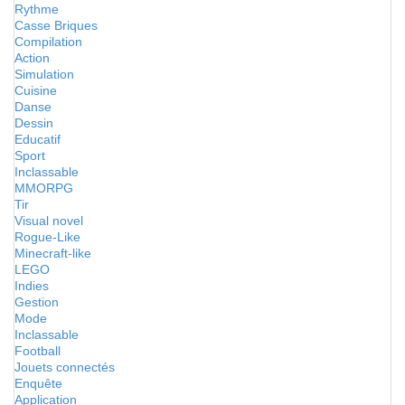
Rythme
Casse Briques
Compilation
Action
Simulation
Cuisine
Danse
Dessin
Educatif
Sport
Inclassable
MMORPG
Tir
Visual novel
Rogue-Like
Minecraft-like
LEGO
Indies
Gestion
Mode
Inclassable
Football
Jouets connectés
Enquête
Application