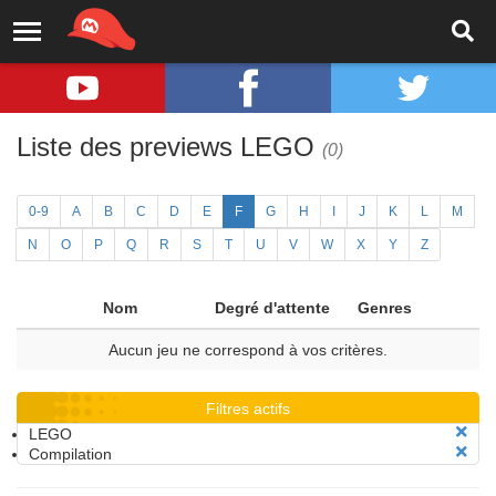
Liste des previews LEGO
(0)
0-9
A
B
C
D
E
F
G
H
I
J
K
L
M
N
O
P
Q
R
S
T
U
V
W
X
Y
Z
Nom
Degré d'attente
Genres
Aucun jeu ne correspond à vos critères.
Filtres actifs
LEGO
Compilation