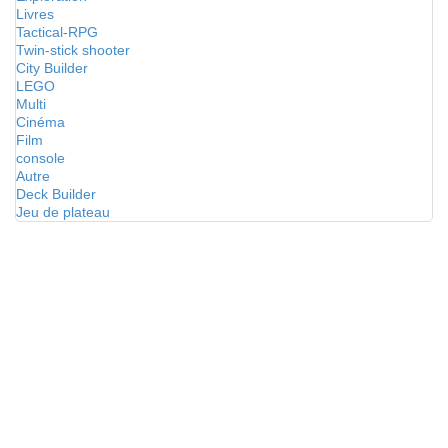
Livres
Tactical-RPG
Twin-stick shooter
City Builder
LEGO
Multi
Cinéma
Film
console
Autre
Deck Builder
Jeu de plateau