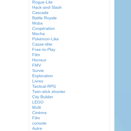
Rogue-Lite
Hack-and-Slash
Cascade
Battle Royale
Moba
Coopération
Mecha
Pokémon-Like
Casse-tête
Free-to-Play
Film
Horreur
FMV
Survie
Exploration
Livres
Tactical-RPG
Twin-stick shooter
City Builder
LEGO
Multi
Cinéma
Film
console
Autre