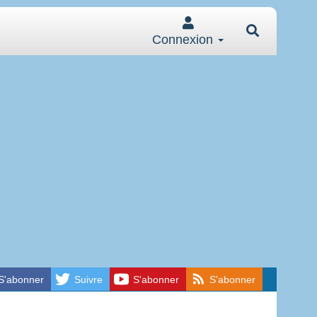
Connexion
S'abonner
Suivre
S'abonner
S'abonner