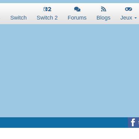
s
Switch
Switch 2
Forums
Blogs
Jeux