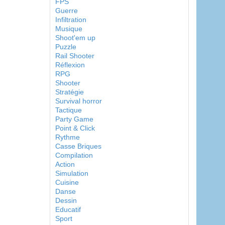
FPS
Guerre
Infiltration
Musique
Shoot'em up
Puzzle
Rail Shooter
Réflexion
RPG
Shooter
Stratégie
Survival horror
Tactique
Party Game
Point & Click
Rythme
Casse Briques
Compilation
Action
Simulation
Cuisine
Danse
Dessin
Educatif
Sport