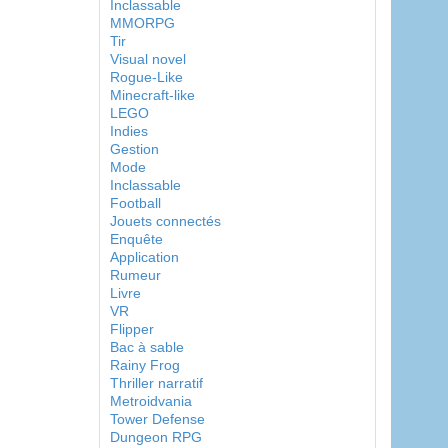
Inclassable
MMORPG
Tir
Visual novel
Rogue-Like
Minecraft-like
LEGO
Indies
Gestion
Mode
Inclassable
Football
Jouets connectés
Enquête
Application
Rumeur
Livre
VR
Flipper
Bac à sable
Rainy Frog
Thriller narratif
Metroidvania
Tower Defense
Dungeon RPG