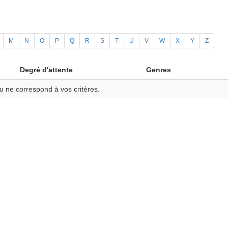
M
N
O
P
Q
R
S
T
U
V
W
X
Y
Z
Degré d'attente
Genres
u ne correspond à vos critères.