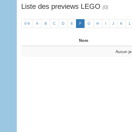
Liste des previews LEGO
(0)
0-9
A
B
C
D
E
F
G
H
I
J
K
L
Nom
Aucun je